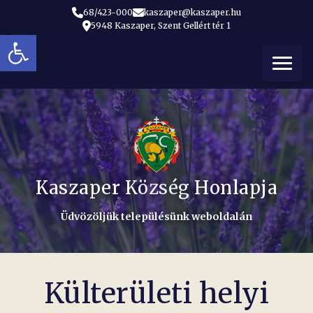
68/423-000
kaszaper@kaszaper.hu
5948 Kaszaper, Szent Gellért tér 1
Eszköztár megnyitása
t
Kaszaper Község Honlapja
Üdvözöljük településünk weboldalán
Külterületi helyi