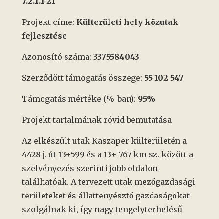
7.2.1.1-21
Projekt címe:
Külterületi hely közutak
fejlesztése
Azonosító száma:
3375584043
Szerződött támogatás összege:
55 102 547
Támogatás mértéke (%-ban):
95%
Projekt tartalmának rövid bemutatása
Az elkészült utak Kaszaper külterületén a
4428 j. út 13+599 és a 13+ 767 km sz. között a
szelvényezés szerinti jobb oldalon
találhatóak. A tervezett utak mezőgazdasági
területeket és állattenyésztő gazdaságokat
szolgálnak ki, így nagy tengelyterhelésű