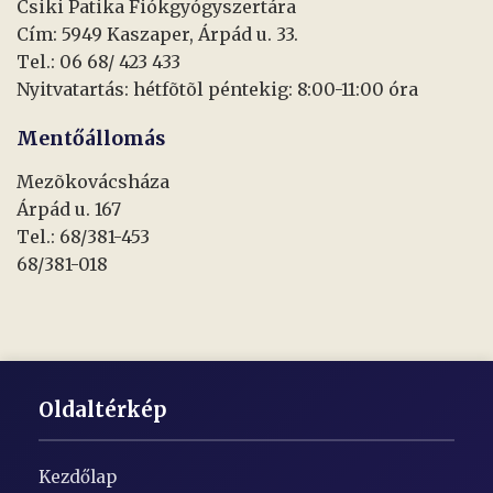
Csiki Patika Fiókgyógyszertára
Cím: 5949 Kaszaper, Árpád u. 33.
Tel.: 06 68/ 423 433
Nyitvatartás: hétfõtõl péntekig: 8:00-11:00 óra
Mentőállomás
Mezõkovácsháza
Árpád u. 167
Tel.: 68/381-453
68/381-018
Oldaltérkép
Kezdőlap