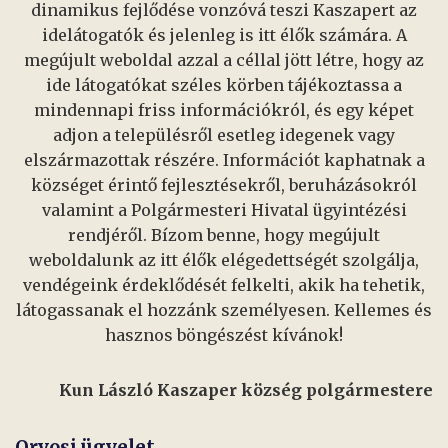
dinamikus fejlődése vonzóvá teszi Kaszapert az
idelátogatók és jelenleg is itt élők számára. A
megújult weboldal azzal a céllal jött létre, hogy az
ide látogatókat széles körben tájékoztassa a
mindennapi friss információkról, és egy képet
adjon a településről esetleg idegenek vagy
elszármazottak részére. Információt kaphatnak a
községet érintő fejlesztésekről, beruházásokról
valamint a Polgármesteri Hivatal ügyintézési
rendjéről. Bízom benne, hogy megújult
weboldalunk az itt élők elégedettségét szolgálja,
vendégeink érdeklődését felkelti, akik ha tehetik,
látogassanak el hozzánk személyesen. Kellemes és
hasznos böngészést kívánok!
Kun László Kaszaper község polgármestere
Orvosi ügyelet