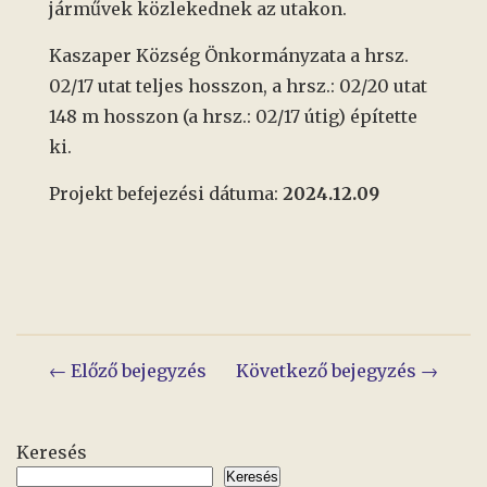
járművek közlekednek az utakon.
Kaszaper Község Önkormányzata a hrsz.
02/17 utat teljes hosszon, a hrsz.: 02/20 utat
148 m hosszon (a hrsz.: 02/17 útig) építette
ki.
Projekt befejezési dátuma:
2024.12.09
Bejegyzés
← Előző bejegyzés
Következő bejegyzés →
navigáció
Keresés
Keresés