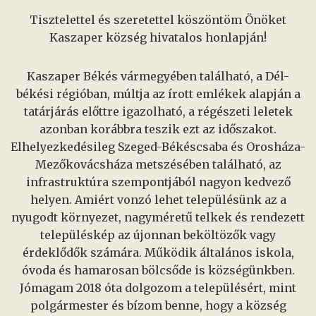
Tisztelettel és szeretettel köszöntöm Önöket
Kaszaper község hivatalos honlapján!
Kaszaper Békés vármegyében található, a Dél-
békési régióban, múltja az írott emlékek alapján a
tatárjárás előttre igazolható, a régészeti leletek
azonban korábbra teszik ezt az időszakot.
Elhelyezkedésileg Szeged-Békéscsaba és Orosháza-
Mezőkovácsháza metszésében található, az
infrastruktúra szempontjából nagyon kedvező
helyen. Amiért vonzó lehet településünk az a
nyugodt környezet, nagyméretű telkek és rendezett
településkép az újonnan beköltözők vagy
érdeklődők számára. Működik általános iskola,
óvoda és hamarosan bölcsőde is községünkben.
Jómagam 2018 óta dolgozom a településért, mint
polgármester és bízom benne, hogy a község