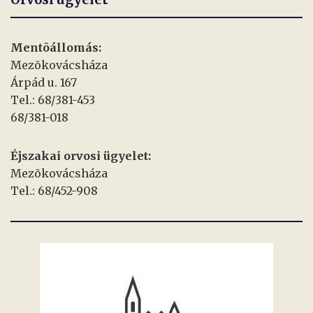
Mentõállomás:
Mezõkovácsháza
Árpád u. 167
Tel.: 68/381-453
68/381-018
Éjszakai orvosi ügyelet:
Mezõkovácsháza
Tel.: 68/452-908