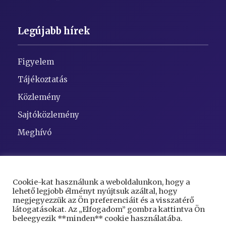
Legújabb hírek
Figyelem
Tájékoztatás
Közlemény
Sajtóközlemény
Meghívó
Elérhetőségek
Cookie-kat használunk a weboldalunkon, hogy a
lehető legjobb élményt nyújtsuk azáltal, hogy
Cím:
5948 Kaszaper, Szent Gellért tér 1
megjegyezzük az Ön preferenciáit és a visszatérő
látogatásokat. Az „Elfogadom” gombra kattintva Ön
Telefon:
68/423-000
beleegyezik **minden** cookie használatába.