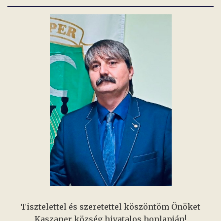
Tisztelettel és szeretettel köszöntöm Önöket
Kaszaper község hivatalos honlapján!