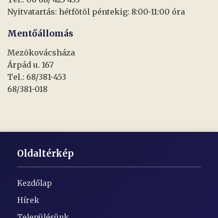
Nyitvatartás: hétfõtõl péntekig: 8:00-11:00 óra
Mentőállomás
Mezõkovácsháza
Árpád u. 167
Tel.: 68/381-453
68/381-018
Oldaltérkép
Kezdőlap
Hírek
Településünk