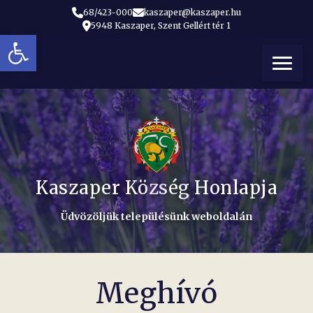
68/423-000
kaszaper@kaszaper.hu
5948 Kaszaper, Szent Gellért tér 1
Eszköztár megnyitása
t
Kaszaper Község Honlapja
Üdvözöljük településünk weboldalán
Meghívó