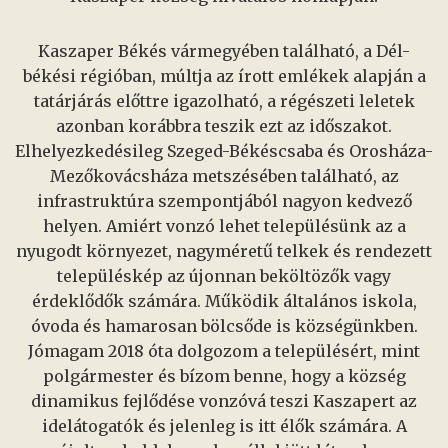
Kaszaper Békés vármegyében található, a Dél-
békési régióban, múltja az írott emlékek alapján a
tatárjárás előttre igazolható, a régészeti leletek
azonban korábbra teszik ezt az időszakot.
Elhelyezkedésileg Szeged-Békéscsaba és Orosháza-
Mezőkovácsháza metszésében található, az
infrastruktúra szempontjából nagyon kedvező
helyen. Amiért vonzó lehet településünk az a
nyugodt környezet, nagyméretű telkek és rendezett
településkép az újonnan beköltözők vagy
érdeklődők számára. Működik általános iskola,
óvoda és hamarosan bölcsőde is községünkben.
Jómagam 2018 óta dolgozom a településért, mint
polgármester és bízom benne, hogy a község
dinamikus fejlődése vonzóvá teszi Kaszapert az
idelátogatók és jelenleg is itt élők számára. A