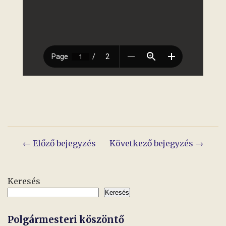
Bejegyzés
← Előző bejegyzés
Következő bejegyzés →
navigáció
Keresés
Keresés
Polgármesteri köszöntő