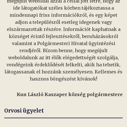
megújult weboldal azzal a céllal jött létre, hogy az
ide látogatókat széles körben tájékoztassa a
mindennapi friss információkról, és egy képet
adjon a településről esetleg idegenek vagy
elszármazottak részére. Információt kaphatnak a
községet érintő fejlesztésekről, beruházásokról
valamint a Polgármesteri Hivatal ügyintézési
rendjéről. Bízom benne, hogy megújult
weboldalunk az itt élők elégedettségét szolgálja,
vendégeink érdeklődését felkelti, akik ha tehetik,
látogassanak el hozzánk személyesen. Kellemes és
hasznos böngészést kívánok!
Kun László Kaszaper község polgármestere
Orvosi ügyelet