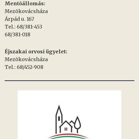
Mentõállomás:
Mezõkovácsháza
Árpád u. 167
Tel.: 68/381-453
68/381-018
Éjszakai orvosi ügyelet:
Mezõkovácsháza
Tel.: 68/452-908