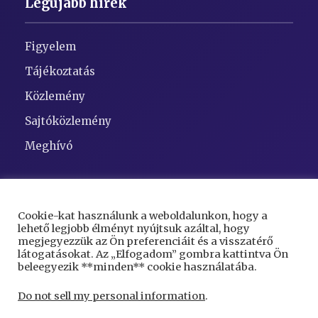
Legújabb hírek
Figyelem
Tájékoztatás
Közlemény
Sajtóközlemény
Meghívó
Elérhetőségek
Cookie-kat használunk a weboldalunkon, hogy a
lehető legjobb élményt nyújtsuk azáltal, hogy
Cím:
5948 Kaszaper, Szent Gellért tér 1
megjegyezzük az Ön preferenciáit és a visszatérő
látogatásokat. Az „Elfogadom” gombra kattintva Ön
Telefon:
68/423-000
beleegyezik **minden** cookie használatába.
Email:
kaszaper@kaszaper.hu
Do not sell my personal information
.