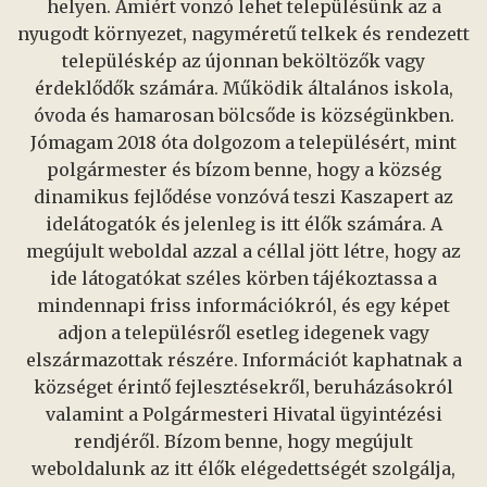
helyen. Amiért vonzó lehet településünk az a
nyugodt környezet, nagyméretű telkek és rendezett
településkép az újonnan beköltözők vagy
érdeklődők számára. Működik általános iskola,
óvoda és hamarosan bölcsőde is községünkben.
Jómagam 2018 óta dolgozom a településért, mint
polgármester és bízom benne, hogy a község
dinamikus fejlődése vonzóvá teszi Kaszapert az
idelátogatók és jelenleg is itt élők számára. A
megújult weboldal azzal a céllal jött létre, hogy az
ide látogatókat széles körben tájékoztassa a
mindennapi friss információkról, és egy képet
adjon a településről esetleg idegenek vagy
elszármazottak részére. Információt kaphatnak a
községet érintő fejlesztésekről, beruházásokról
valamint a Polgármesteri Hivatal ügyintézési
rendjéről. Bízom benne, hogy megújult
weboldalunk az itt élők elégedettségét szolgálja,