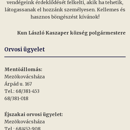
vendégeink érdeklődését felkelti, akik ha tehetik,
látogassanak el hozzánk személyesen. Kellemes és
hasznos böngészést kívánok!
Kun László Kaszaper község polgármestere
Orvosi ügyelet
Mentõállomás:
Mezõkovácsháza
Árpád u. 167
Tel.: 68/381-453
68/381-018
Éjszakai orvosi ügyelet:
Mezõkovácsháza
Tel.: 68/452-908