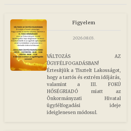
Figyelem
2026.08.03.
VÁLTOZÁS AZ
ÜGYFÉLFOGADÁSBAN!
Értesítjük a Tisztelt Lakosságot,
hogy a tartós és extrém időjárás,
valamint a III. FOKÚ
HŐSÉGRIADÓ miatt az
Önkormányzati Hivatal
ügyfélfogadási ideje
ideiglenesen módosul.