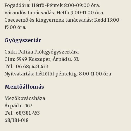
Fogadóóra: Hétfõ-Péntek 8:00-09:00 óra.
Várandós tanácsadás: Hétfõ 9:00-11:00 óra.
Csecsemő és kisgyermek tanácsadás: Kedd 13:00-
15:00 óra.
Gyógyszertár
Csiki Patika Fiókgyógyszertára
Cím: 5949 Kaszaper, Árpád u. 33.
Tel.: 06 68/ 423 433
Nyitvatartás: hétfõtõl péntekig: 8:00-11:00 óra
Mentőállomás
Mezõkovácsháza
Árpád u. 167
Tel.: 68/381-453
68/381-018