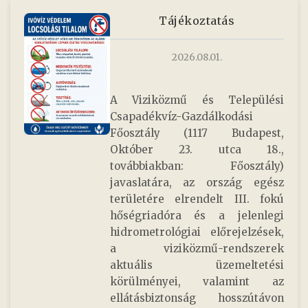
Tájékoztatás
2026.08.01.
A Viziközmű és Települési
Csapadékvíz-Gazdálkodási
Főosztály (1117 Budapest,
Október 23. utca 18.,
továbbiakban: Főosztály)
javaslatára, az ország egész
területére elrendelt III. fokú
hőségriadóra és a jelenlegi
hidrometrológiai előrejelzések,
a viziközmű-rendszerek
aktuális üzemeltetési
körülményei, valamint az
ellátásbiztonság hosszútávon