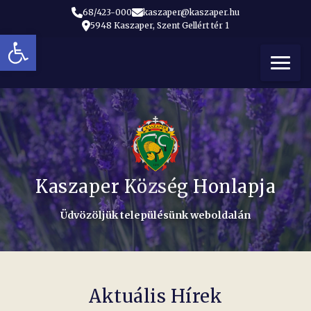
68/423-000
kaszaper@kaszaper.hu
5948 Kaszaper, Szent Gellért tér 1
Eszköztár megnyitása
t
Kaszaper Község Honlapja
Üdvözöljük településünk weboldalán
Aktuális Hírek