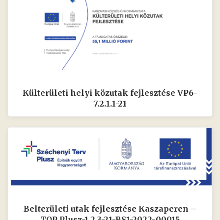
Külterületi helyi közutak fejlesztése VP6-
7.2.1.1-21
Belterületi utak fejlesztése Kaszaperen –
TOP_Plusz-1.2.3-21-BS1-2022-00015