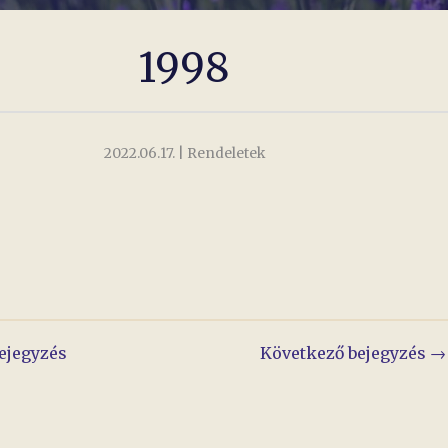
1998
2022.06.17.
| Rendeletek
yzés
ejegyzés
Következő bejegyzés →
áció