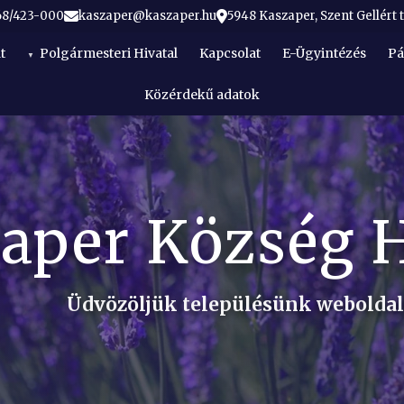
68/423-000
kaszaper@kaszaper.hu
5948 Kaszaper, Szent Gellért t
t
Polgármesteri Hivatal
Kapcsolat
E-Ügyintézés
Pá
Közérdekű adatok
aper Község 
Üdvözöljük településünk webolda