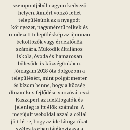
szempontjából nagyon kedvező
helyen. Amiért vonzó lehet
településünk az a nyugodt
környezet, nagyméretű telkek és
rendezett településkép az újonnan
beköltözők vagy érdeklődők
számára. Működik általános
iskola, óvoda és hamarosan
bölcsőde is községünkben.
Jómagam 2018 óta dolgozom a
településért, mint polgármester
és bízom benne, hogy a község
dinamikus fejlődése vonzóvá teszi
Kaszapert az idelátogatók és
jelenleg is itt élők számára. A
megújult weboldal azzal a céllal
jött létre, hogy az ide látogatókat
széles körben tájékoztassa a