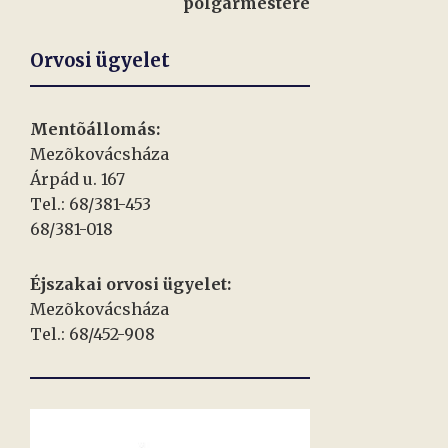
polgármestere
Orvosi ügyelet
Mentõállomás:
Mezõkovácsháza
Árpád u. 167
Tel.: 68/381-453
68/381-018
Éjszakai orvosi ügyelet:
Mezõkovácsháza
Tel.: 68/452-908