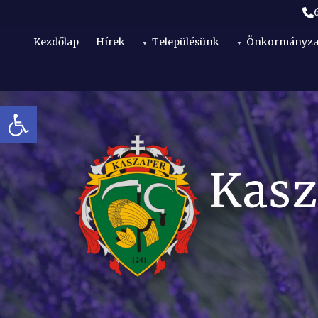
Kezdőlap
Hírek
Településünk
Önkormányza
Eszköztár megnyitása
t
Kasz