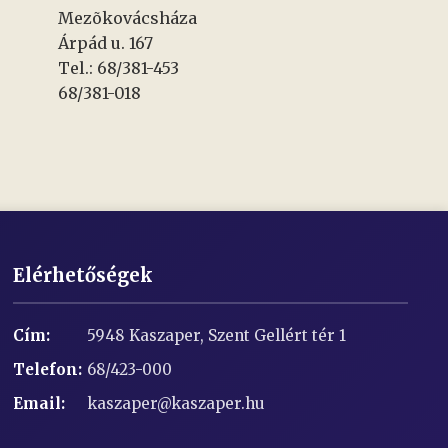
Mezõkovácsháza
Árpád u. 167
Tel.: 68/381-453
68/381-018
Elérhetőségek
Cím:
5948 Kaszaper, Szent Gellért tér 1
Telefon:
68/423-000
Email:
kaszaper@kaszaper.hu