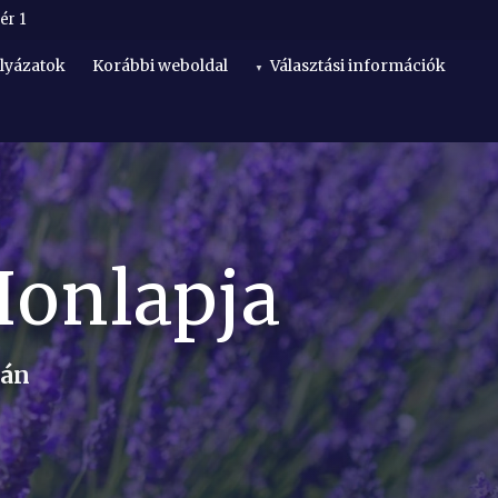
ér 1
lyázatok
Korábbi weboldal
Választási információk
Honlapja
lán