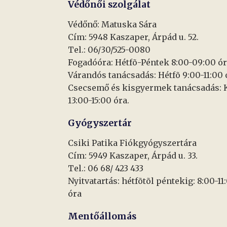
Védőnői szolgálat
Védőnő: Matuska Sára
Cím: 5948 Kaszaper, Árpád u. 52.
Tel.: 06/30/525-0080
Fogadóóra: Hétfõ-Péntek 8:00-09:00 ór
Várandós tanácsadás: Hétfõ 9:00-11:00 
Csecsemő és kisgyermek tanácsadás: 
13:00-15:00 óra.
Gyógyszertár
Csiki Patika Fiókgyógyszertára
Cím: 5949 Kaszaper, Árpád u. 33.
Tel.: 06 68/ 423 433
Nyitvatartás: hétfõtõl péntekig: 8:00-11
óra
Mentőállomás