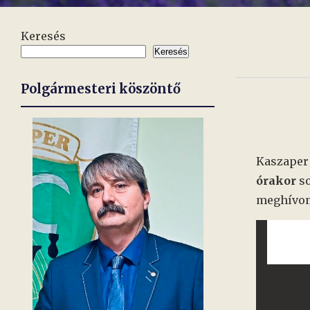
Keresés
Keresés
Polgármesteri köszöntő
Kaszaper
órakor
so
meghívo