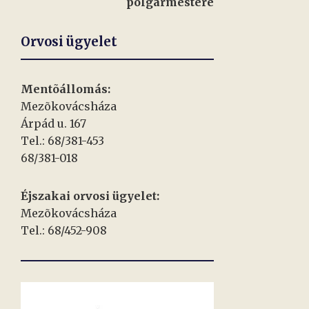
polgármestere
Orvosi ügyelet
Mentõállomás:
Mezõkovácsháza
Árpád u. 167
Tel.: 68/381-453
68/381-018
Éjszakai orvosi ügyelet:
Mezõkovácsháza
Tel.: 68/452-908