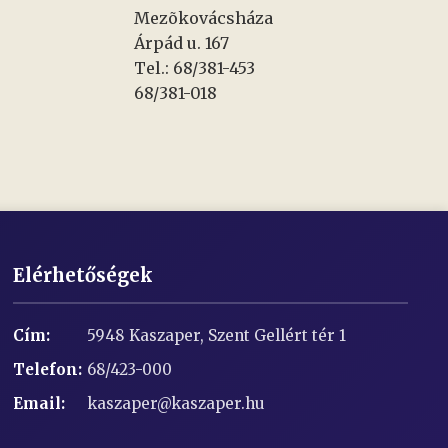
Mezõkovácsháza
Árpád u. 167
Tel.: 68/381-453
68/381-018
Elérhetőségek
Cím:
5948 Kaszaper, Szent Gellért tér 1
Telefon:
68/423-000
Email:
kaszaper@kaszaper.hu