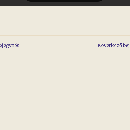
yzés
ejegyzés
Következő be
áció