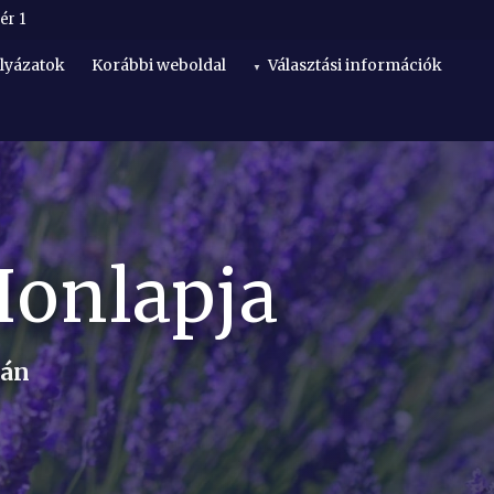
ér 1
lyázatok
Korábbi weboldal
Választási információk
Honlapja
lán