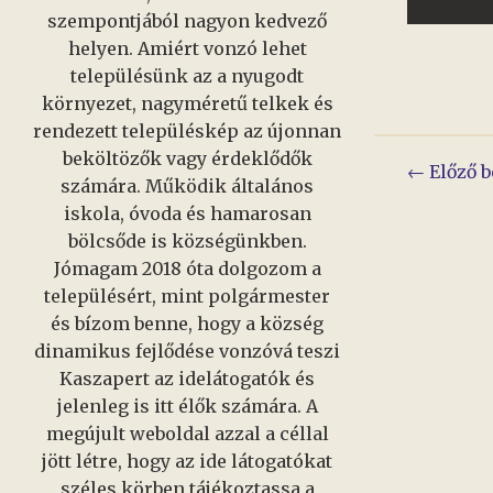
szempontjából nagyon kedvező
helyen. Amiért vonzó lehet
településünk az a nyugodt
környezet, nagyméretű telkek és
rendezett településkép az újonnan
beköltözők vagy érdeklődők
Bejeg
← Előző b
számára. Működik általános
iskola, óvoda és hamarosan
navig
bölcsőde is községünkben.
Jómagam 2018 óta dolgozom a
településért, mint polgármester
és bízom benne, hogy a község
dinamikus fejlődése vonzóvá teszi
Kaszapert az idelátogatók és
jelenleg is itt élők számára. A
megújult weboldal azzal a céllal
jött létre, hogy az ide látogatókat
széles körben tájékoztassa a