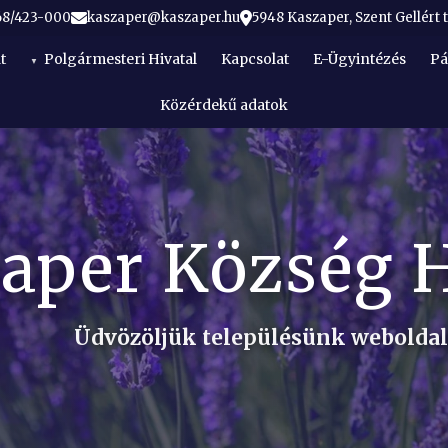
68/423-000
kaszaper@kaszaper.hu
5948 Kaszaper, Szent Gellért t
t
Polgármesteri Hivatal
Kapcsolat
E-Ügyintézés
Pá
Közérdekű adatok
aper Község 
Üdvözöljük településünk webolda