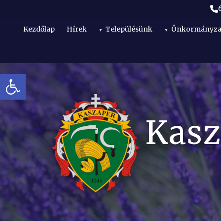
Kezdőlap
Hírek
Településünk
Önkormányza
Eszköztár megnyitása
t
Kasz