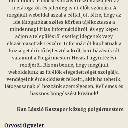
dinamikus fejlődése vonzóvá teszi Kaszapert az
idelátogatók és jelenleg is itt élők számára. A
megújult weboldal azzal a céllal jött létre, hogy az
ide látogatókat széles körben tájékoztassa a
mindennapi friss információkról, és egy képet
adjon a településről esetleg idegenek vagy
elszármazottak részére. Információt kaphatnak a
községet érintő fejlesztésekről, beruházásokról
valamint a Polgármesteri Hivatal ügyintézési
rendjéről. Bízom benne, hogy megújult
weboldalunk az itt élők elégedettségét szolgálja,
vendégeink érdeklődését felkelti, akik ha tehetik,
látogassanak el hozzánk személyesen. Kellemes és
hasznos böngészést kívánok!
Kun László Kaszaper község polgármestere
Orvosi ügyelet