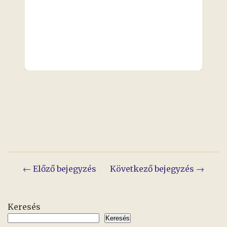
Bejegyzés
← Előző bejegyzés
Következő bejegyzés →
navigáció
Keresés
Keresés