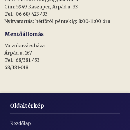
Cím: 5949 Kaszaper, Árpád u. 33.
Tel.: 06 68/ 423 433
Nyitvatartás: hétfõtõl péntekig: 8:00-11:00 óra
Mentőállomás
Mezõkovácsháza
Árpád u. 167
Tel.: 68/381-453
68/381-018
Oldaltérkép
Kezdőlap