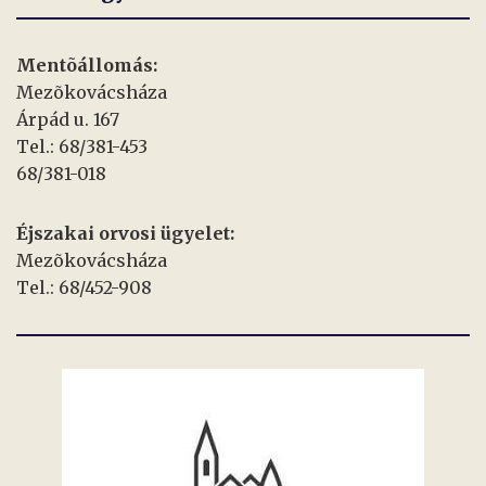
Mentõállomás:
Mezõkovácsháza
Árpád u. 167
Tel.: 68/381-453
68/381-018
Éjszakai orvosi ügyelet:
Mezõkovácsháza
Tel.: 68/452-908