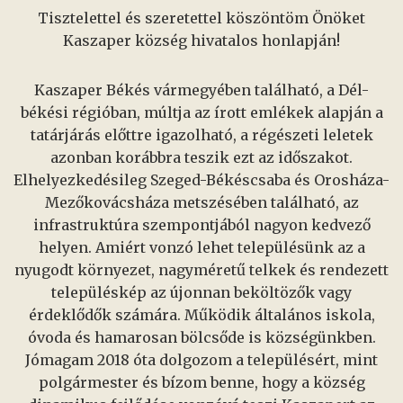
Tisztelettel és szeretettel köszöntöm Önöket
Kaszaper község hivatalos honlapján!
Kaszaper Békés vármegyében található, a Dél-
békési régióban, múltja az írott emlékek alapján a
tatárjárás előttre igazolható, a régészeti leletek
azonban korábbra teszik ezt az időszakot.
Elhelyezkedésileg Szeged-Békéscsaba és Orosháza-
Mezőkovácsháza metszésében található, az
infrastruktúra szempontjából nagyon kedvező
helyen. Amiért vonzó lehet településünk az a
nyugodt környezet, nagyméretű telkek és rendezett
településkép az újonnan beköltözők vagy
érdeklődők számára. Működik általános iskola,
óvoda és hamarosan bölcsőde is községünkben.
Jómagam 2018 óta dolgozom a településért, mint
polgármester és bízom benne, hogy a község