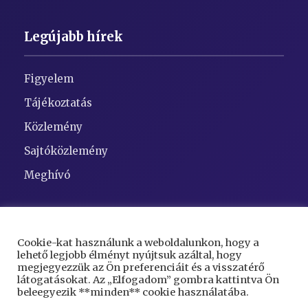
Legújabb hírek
Figyelem
Tájékoztatás
Közlemény
Sajtóközlemény
Meghívó
Elérhetőségek
Cookie-kat használunk a weboldalunkon, hogy a
lehető legjobb élményt nyújtsuk azáltal, hogy
Cím:
5948 Kaszaper, Szent Gellért tér 1
megjegyezzük az Ön preferenciáit és a visszatérő
látogatásokat. Az „Elfogadom” gombra kattintva Ön
Telefon:
68/423-000
beleegyezik **minden** cookie használatába.