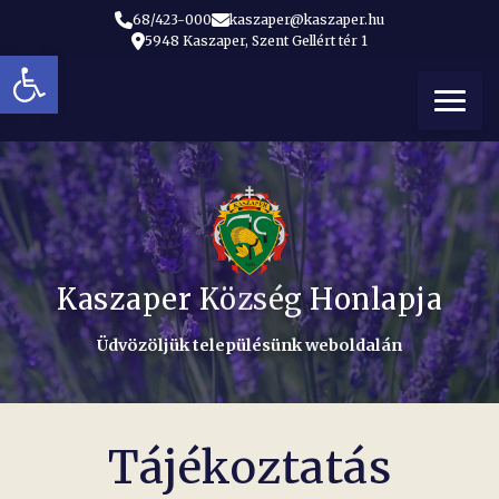
68/423-000
kaszaper@kaszaper.hu
5948 Kaszaper, Szent Gellért tér 1
Eszköztár megnyitása
t
Kaszaper Község Honlapja
Üdvözöljük településünk weboldalán
Tájékoztatás