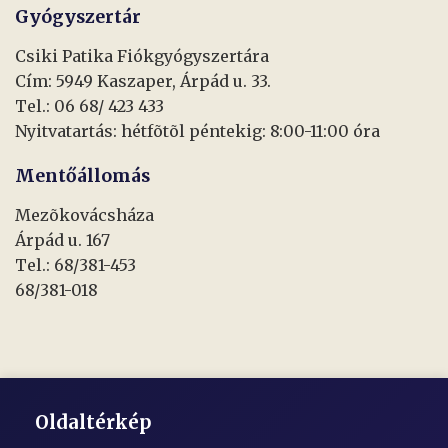
Gyógyszertár
Csiki Patika Fiókgyógyszertára
Cím: 5949 Kaszaper, Árpád u. 33.
Tel.: 06 68/ 423 433
Nyitvatartás: hétfõtõl péntekig: 8:00-11:00 óra
Mentőállomás
Mezõkovácsháza
Árpád u. 167
Tel.: 68/381-453
68/381-018
Oldaltérkép