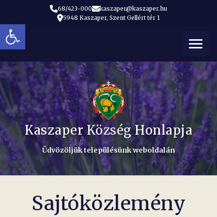
68/423-000
kaszaper@kaszaper.hu
5948 Kaszaper, Szent Gellért tér 1
Eszköztár megnyitása
t
Kaszaper Község Honlapja
Üdvözöljük településünk weboldalán
Sajtóközlemény