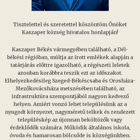
Tisztelettel és szeretettel köszöntöm Önöket
Kaszaper község hivatalos honlapján!
Kaszaper Békés vármegyében található, a Dél-
békési régióban, múltja az írott emlékek alapján a
tatárjárás előttre igazolható, a régészeti leletek
azonban korábbra teszik ezt az időszakot.
Elhelyezkedésileg Szeged-Békéscsaba és Orosháza-
Mezőkovácsháza metszésében található, az
infrastruktúra szempontjából nagyon kedvező
helyen. Amiért vonzó lehet településünk az a
nyugodt környezet, nagyméretű telkek és rendezett
településkép az újonnan beköltözők vagy
érdeklődők számára. Működik általános iskola,
óvoda és hamarosan bölcsőde is községünkben.