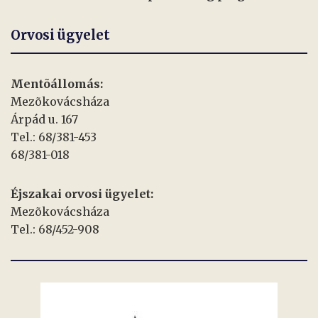
Orvosi ügyelet
Mentõállomás:
Mezõkovácsháza
Árpád u. 167
Tel.: 68/381-453
68/381-018
Éjszakai orvosi ügyelet:
Mezõkovácsháza
Tel.: 68/452-908