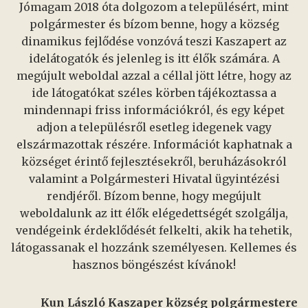
Jómagam 2018 óta dolgozom a településért, mint
polgármester és bízom benne, hogy a község
dinamikus fejlődése vonzóvá teszi Kaszapert az
idelátogatók és jelenleg is itt élők számára. A
megújult weboldal azzal a céllal jött létre, hogy az
ide látogatókat széles körben tájékoztassa a
mindennapi friss információkról, és egy képet
adjon a településről esetleg idegenek vagy
elszármazottak részére. Információt kaphatnak a
községet érintő fejlesztésekről, beruházásokról
valamint a Polgármesteri Hivatal ügyintézési
rendjéről. Bízom benne, hogy megújult
weboldalunk az itt élők elégedettségét szolgálja,
vendégeink érdeklődését felkelti, akik ha tehetik,
látogassanak el hozzánk személyesen. Kellemes és
hasznos böngészést kívánok!
Kun László Kaszaper község polgármestere