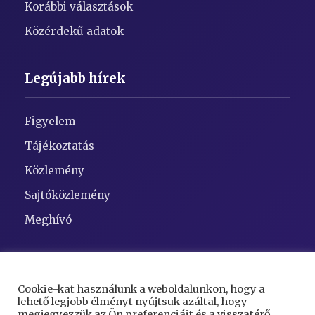
Korábbi választások
Közérdekű adatok
Legújabb hírek
Figyelem
Tájékoztatás
Közlemény
Sajtóközlemény
Meghívó
Elérhetőségek
Cookie-kat használunk a weboldalunkon, hogy a
lehető legjobb élményt nyújtsuk azáltal, hogy
Cím:
5948 Kaszaper, Szent Gellért tér 1
megjegyezzük az Ön preferenciáit és a visszatérő