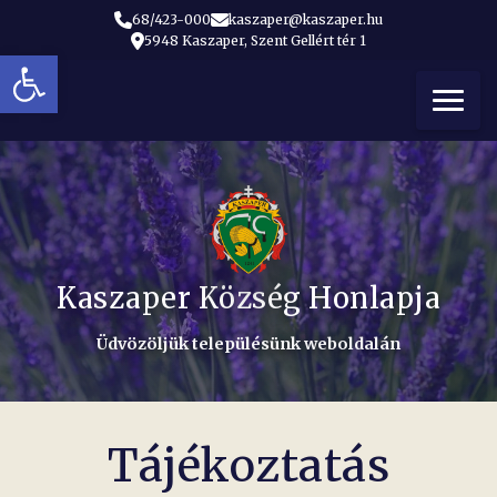
68/423-000
kaszaper@kaszaper.hu
5948 Kaszaper, Szent Gellért tér 1
Eszköztár megnyitása
t
Kaszaper Község Honlapja
Üdvözöljük településünk weboldalán
Tájékoztatás