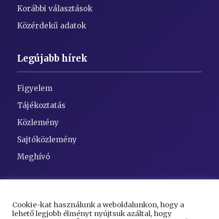
Korábbi választások
Közérdekű adatok
Legújabb hírek
Figyelem
Tájékoztatás
Közlemény
Sajtóközlemény
Meghívó
Elérhetőségek
Cookie-kat használunk a weboldalunkon, hogy a
lehető legjobb élményt nyújtsuk azáltal, hogy
Cím:
5948 Kaszaper, Szent Gellért tér 1