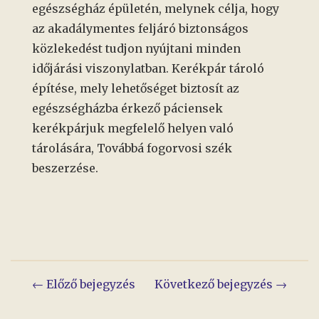
egészségház épületén, melynek célja, hogy
az akadálymentes feljáró biztonságos
közlekedést tudjon nyújtani minden
időjárási viszonylatban. Kerékpár tároló
építése, mely lehetőséget biztosít az
egészségházba érkező páciensek
kerékpárjuk megfelelő helyen való
tárolására, Továbbá fogorvosi szék
beszerzése.
Bejegyzés
← Előző bejegyzés
Következő bejegyzés →
navigáció