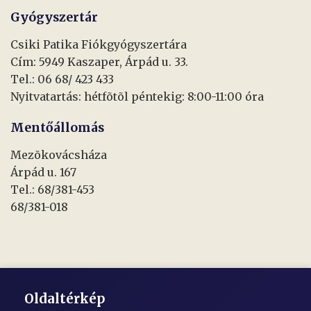
Gyógyszertár
Csiki Patika Fiókgyógyszertára
Cím: 5949 Kaszaper, Árpád u. 33.
Tel.: 06 68/ 423 433
Nyitvatartás: hétfõtõl péntekig: 8:00-11:00 óra
Mentőállomás
Mezõkovácsháza
Árpád u. 167
Tel.: 68/381-453
68/381-018
Oldaltérkép