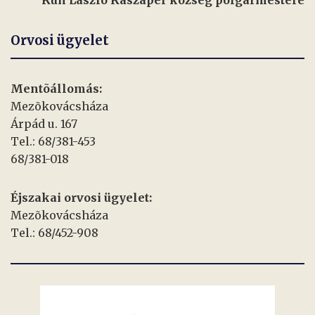
Kun László Kaszaper község polgármestere
Orvosi ügyelet
Mentõállomás:
Mezõkovácsháza
Árpád u. 167
Tel.: 68/381-453
68/381-018
Éjszakai orvosi ügyelet:
Mezõkovácsháza
Tel.: 68/452-908