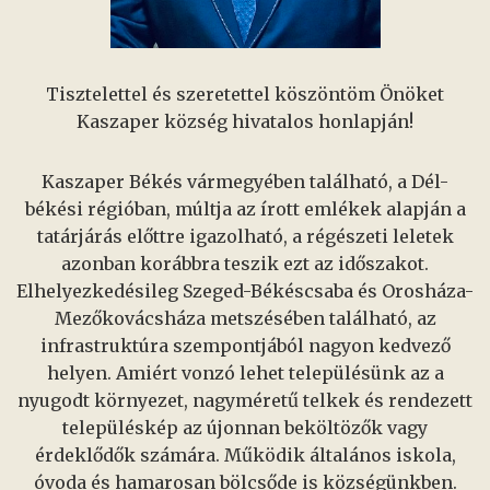
Tisztelettel és szeretettel köszöntöm Önöket
Kaszaper község hivatalos honlapján!
Kaszaper Békés vármegyében található, a Dél-
békési régióban, múltja az írott emlékek alapján a
tatárjárás előttre igazolható, a régészeti leletek
azonban korábbra teszik ezt az időszakot.
Elhelyezkedésileg Szeged-Békéscsaba és Orosháza-
Mezőkovácsháza metszésében található, az
infrastruktúra szempontjából nagyon kedvező
helyen. Amiért vonzó lehet településünk az a
nyugodt környezet, nagyméretű telkek és rendezett
településkép az újonnan beköltözők vagy
érdeklődők számára. Működik általános iskola,
óvoda és hamarosan bölcsőde is községünkben.