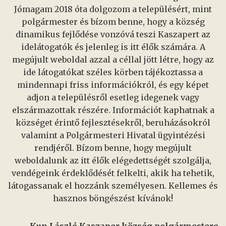
Jómagam 2018 óta dolgozom a településért, mint
polgármester és bízom benne, hogy a község
dinamikus fejlődése vonzóvá teszi Kaszapert az
idelátogatók és jelenleg is itt élők számára. A
megújult weboldal azzal a céllal jött létre, hogy az
ide látogatókat széles körben tájékoztassa a
mindennapi friss információkról, és egy képet
adjon a településről esetleg idegenek vagy
elszármazottak részére. Információt kaphatnak a
községet érintő fejlesztésekről, beruházásokról
valamint a Polgármesteri Hivatal ügyintézési
rendjéről. Bízom benne, hogy megújult
weboldalunk az itt élők elégedettségét szolgálja,
vendégeink érdeklődését felkelti, akik ha tehetik,
látogassanak el hozzánk személyesen. Kellemes és
hasznos böngészést kívánok!