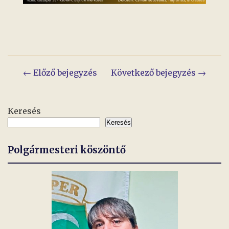
Bejegyzés
← Előző bejegyzés
Következő bejegyzés →
navigáció
Keresés
Keresés
Polgármesteri köszöntő