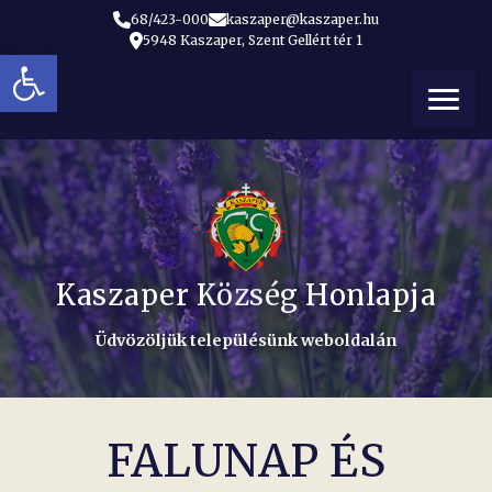
68/423-000
kaszaper@kaszaper.hu
5948 Kaszaper, Szent Gellért tér 1
Eszköztár megnyitása
t
Kaszaper Község Honlapja
Üdvözöljük településünk weboldalán
FALUNAP ÉS