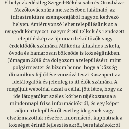
Elhelyezkedésileg Szeged-Békéscsaba és Orosháza-
Mezőkovácsháza metszésében található, az
infrastruktúra szempontjából nagyon kedvező
helyen. Amiért vonzó lehet településünk az a
nyugodt környezet, nagyméretű telkek és rendezett
településkép az újonnan beköltözők vagy
érdeklődők számára. Működik általános iskola,
óvoda és hamarosan bölcsőde is községünkben.
Jómagam 2018 óta dolgozom a településért, mint
polgármester és bízom benne, hogy a község
dinamikus fejlődése vonzóvá teszi Kaszapert az
idelátogatók és jelenleg is itt élők számára. A
megújult weboldal azzal a céllal jött létre, hogy az
ide látogatókat széles körben tájékoztassa a
mindennapi friss információkról, és egy képet
adjon a településről esetleg idegenek vagy
elszármazottak részére. Információt kaphatnak a
községet érintő fejlesztésekről, beruházásokról