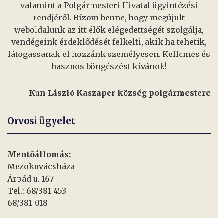
valamint a Polgármesteri Hivatal ügyintézési
rendjéről. Bízom benne, hogy megújult
weboldalunk az itt élők elégedettségét szolgálja,
vendégeink érdeklődését felkelti, akik ha tehetik,
látogassanak el hozzánk személyesen. Kellemes és
hasznos böngészést kívánok!
Kun László Kaszaper község polgármestere
Orvosi ügyelet
Mentõállomás:
Mezõkovácsháza
Árpád u. 167
Tel.: 68/381-453
68/381-018