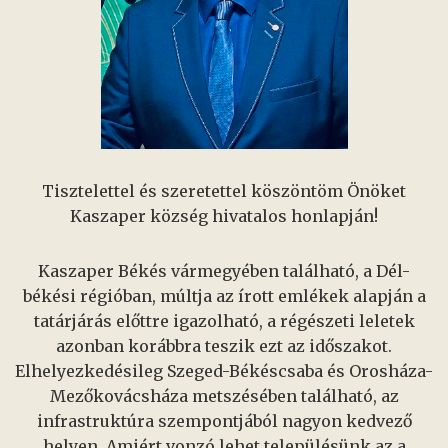
Tisztelettel és szeretettel köszöntöm Önöket
Kaszaper község hivatalos honlapján!
Kaszaper Békés vármegyében található, a Dél-
békési régióban, múltja az írott emlékek alapján a
tatárjárás előttre igazolható, a régészeti leletek
azonban korábbra teszik ezt az időszakot.
Elhelyezkedésileg Szeged-Békéscsaba és Orosháza-
Mezőkovácsháza metszésében található, az
infrastruktúra szempontjából nagyon kedvező
helyen. Amiért vonzó lehet településünk az a