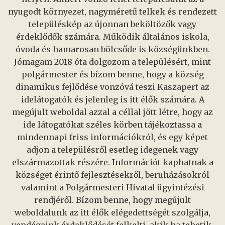
nyugodt környezet, nagyméretű telkek és rendezett
településkép az újonnan beköltözők vagy
érdeklődők számára. Működik általános iskola,
óvoda és hamarosan bölcsőde is községünkben.
Jómagam 2018 óta dolgozom a településért, mint
polgármester és bízom benne, hogy a község
dinamikus fejlődése vonzóvá teszi Kaszapert az
idelátogatók és jelenleg is itt élők számára. A
megújult weboldal azzal a céllal jött létre, hogy az
ide látogatókat széles körben tájékoztassa a
mindennapi friss információkról, és egy képet
adjon a településről esetleg idegenek vagy
elszármazottak részére. Információt kaphatnak a
községet érintő fejlesztésekről, beruházásokról
valamint a Polgármesteri Hivatal ügyintézési
rendjéről. Bízom benne, hogy megújult
weboldalunk az itt élők elégedettségét szolgálja,