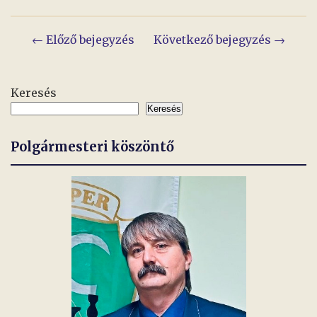
Bejegyzés
← Előző bejegyzés
Következő bejegyzés →
navigáció
Keresés
Keresés
Polgármesteri köszöntő