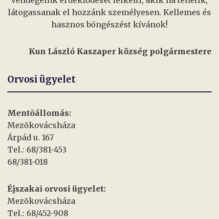
vendégeink érdeklődését felkelti, akik ha tehetik,
látogassanak el hozzánk személyesen. Kellemes és
hasznos böngészést kívánok!
Kun László Kaszaper község polgármestere
Orvosi ügyelet
Mentõállomás:
Mezõkovácsháza
Árpád u. 167
Tel.: 68/381-453
68/381-018
Éjszakai orvosi ügyelet:
Mezõkovácsháza
Tel.: 68/452-908