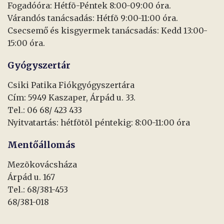
Fogadóóra: Hétfõ-Péntek 8:00-09:00 óra.
Várandós tanácsadás: Hétfõ 9:00-11:00 óra.
Csecsemő és kisgyermek tanácsadás: Kedd 13:00-
15:00 óra.
Gyógyszertár
Csiki Patika Fiókgyógyszertára
Cím: 5949 Kaszaper, Árpád u. 33.
Tel.: 06 68/ 423 433
Nyitvatartás: hétfõtõl péntekig: 8:00-11:00 óra
Mentőállomás
Mezõkovácsháza
Árpád u. 167
Tel.: 68/381-453
68/381-018