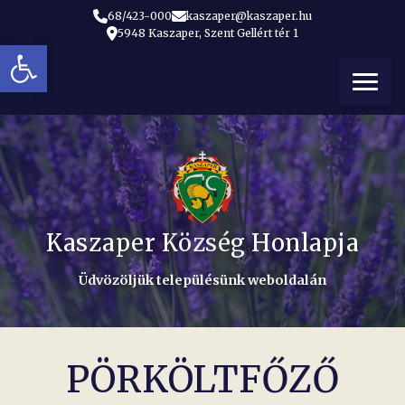
68/423-000
kaszaper@kaszaper.hu
5948 Kaszaper, Szent Gellért tér 1
Eszköztár megnyitása
t
Kaszaper Község Honlapja
Üdvözöljük településünk weboldalán
PÖRKÖLTFŐZŐ