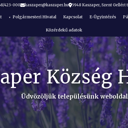
68/423-000
kaszaper@kaszaper.hu
5948 Kaszaper, Szent Gellért t
t
Polgármesteri Hivatal
Kapcsolat
E-Ügyintézés
Pá
Közérdekű adatok
aper Község 
Üdvözöljük településünk webolda