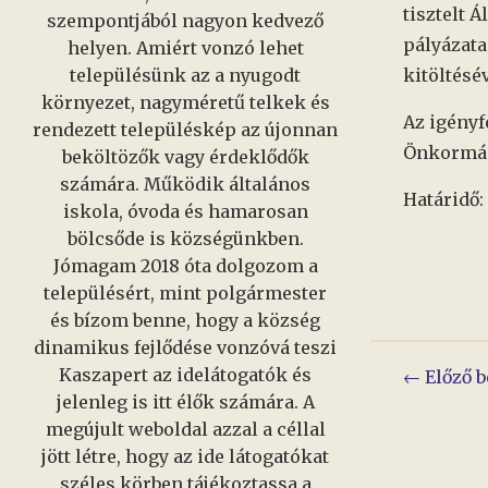
tisztelt 
szempontjából nagyon kedvező
pályázata
helyen. Amiért vonzó lehet
településünk az a nyugodt
kitöltésé
környezet, nagyméretű telkek és
Az igényf
rendezett településkép az újonnan
Önkormány
beköltözők vagy érdeklődők
számára. Működik általános
Határidő:
iskola, óvoda és hamarosan
bölcsőde is községünkben.
Jómagam 2018 óta dolgozom a
településért, mint polgármester
és bízom benne, hogy a község
dinamikus fejlődése vonzóvá teszi
Kaszapert az idelátogatók és
Bejeg
← Előző b
jelenleg is itt élők számára. A
navig
megújult weboldal azzal a céllal
jött létre, hogy az ide látogatókat
széles körben tájékoztassa a