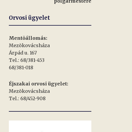
polgármestere
Orvosi ügyelet
Mentõállomás:
Mezõkovácsháza
Árpád u. 167
Tel.: 68/381-453
68/381-018
Éjszakai orvosi ügyelet:
Mezõkovácsháza
Tel.: 68/452-908