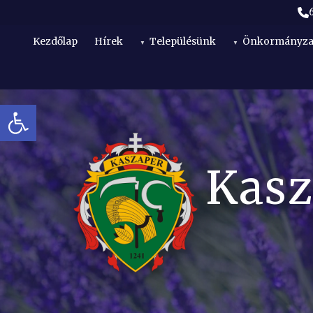
Kezdőlap
Hírek
Településünk
Önkormányza
Eszköztár megnyitása
t
Kasz