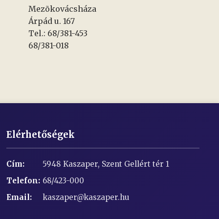
Mezõkovácsháza
Árpád u. 167
Tel.: 68/381-453
68/381-018
Elérhetőségek
Cím:
5948 Kaszaper, Szent Gellért tér 1
Telefon:
68/423-000
Email:
kaszaper@kaszaper.hu