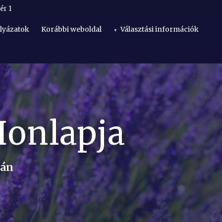
ér 1
lyázatok
Korábbi weboldal
Választási információk
Honlapja
lán