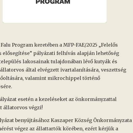
Falu Program keretében a MFP-FAE/2025 „Felelős
ás elősegítése” pályázati felhívás alapján lehetőség
 település lakosainak tulajdonában lévő kutyák és
llatorvos által elvégzett ivartalanítására, veszettség
dőoltására, valamint mikrochippel történő
sére.
ályázat esetén a kezeléseket az önkormányzattal
t állatorvos végzi!
pályázat benyújtásához Kaszaper Község Önkormányzata
érést végez az állattartók körében, ezért kérjük a