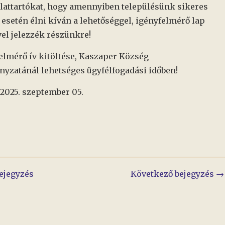
Állattartókat, hogy amennyiben településünk sikeres
 esetén élni kíván a lehetőséggel, igényfelmérő lap
vel jelezzék részünkre!
elmérő ív kitöltése, Kaszaper Község
zatánál lehetséges ügyfélfogadási időben!
 2025. szeptember 05.
yzés
ejegyzés
Következő bejegyzés →
áció