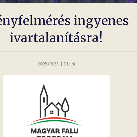
ényfelmérés ingyenes
ivartalanításra!
2025.08.23.
| Hírek