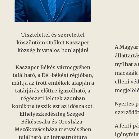
Tisztelettel és szeretettel
köszöntöm Önöket Kaszaper
A
Magyar 
község hivatalos honlapján!
állattart
nyílhat a
Kaszaper Békés vármegyében
macskák á
található, a Dél-békési régióban,
elleni vé
múltja az írott emlékek alapján a
megjelölé
tatárjárás előttre igazolható, a
régészeti leletek azonban
Nyertes p
korábbra teszik ezt az időszakot.
szerződöt
Elhelyezkedésileg Szeged-
Békéscsaba és Orosháza-
A fenti 
Mezőkovácsháza metszésében
igényfelm
található, az infrastruktúra