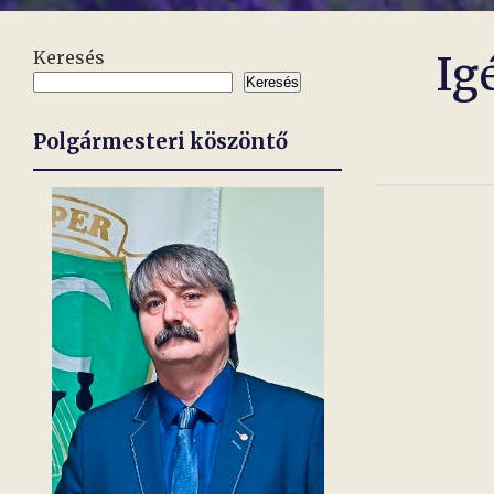
Keresés
Ig
Keresés
Polgármesteri köszöntő