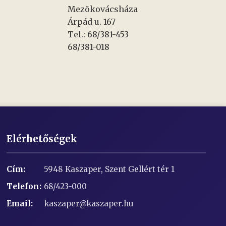
Mezõkovácsháza
Árpád u. 167
Tel.: 68/381-453
68/381-018
Elérhetőségek
Cím:
5948 Kaszaper, Szent Gellért tér 1
Telefon:
68/423-000
Email:
kaszaper@kaszaper.hu