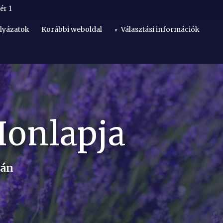
ér 1
lyázatok
Korábbi weboldal
Választási információk
Honlapja
lán