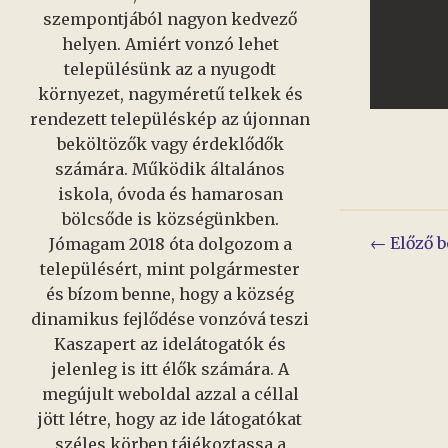
szempontjából nagyon kedvező
helyen. Amiért vonzó lehet
településünk az a nyugodt
környezet, nagyméretű telkek és
rendezett településkép az újonnan
beköltözők vagy érdeklődők
számára. Működik általános
iskola, óvoda és hamarosan
bölcsőde is községünkben.
Bejeg
← Előző b
Jómagam 2018 óta dolgozom a
településért, mint polgármester
navig
és bízom benne, hogy a község
dinamikus fejlődése vonzóvá teszi
Kaszapert az idelátogatók és
jelenleg is itt élők számára. A
megújult weboldal azzal a céllal
jött létre, hogy az ide látogatókat
széles körben tájékoztassa a