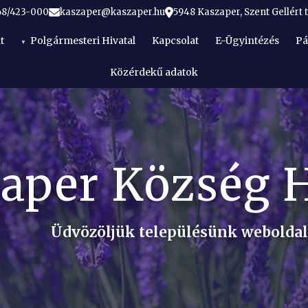
68/423-000
kaszaper@kaszaper.hu
5948 Kaszaper, Szent Gellért t
t
Polgármesteri Hivatal
Kapcsolat
E-Ügyintézés
Pá
Közérdekű adatok
aper Község 
Üdvözöljük településünk webolda