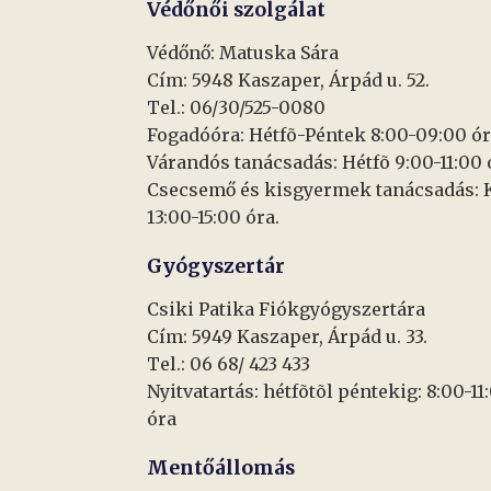
Védőnői szolgálat
Védőnő: Matuska Sára
Cím: 5948 Kaszaper, Árpád u. 52.
Tel.: 06/30/525-0080
Fogadóóra: Hétfõ-Péntek 8:00-09:00 ór
Várandós tanácsadás: Hétfõ 9:00-11:00 
Csecsemő és kisgyermek tanácsadás: 
13:00-15:00 óra.
Gyógyszertár
Csiki Patika Fiókgyógyszertára
Cím: 5949 Kaszaper, Árpád u. 33.
Tel.: 06 68/ 423 433
Nyitvatartás: hétfõtõl péntekig: 8:00-11
óra
Mentőállomás