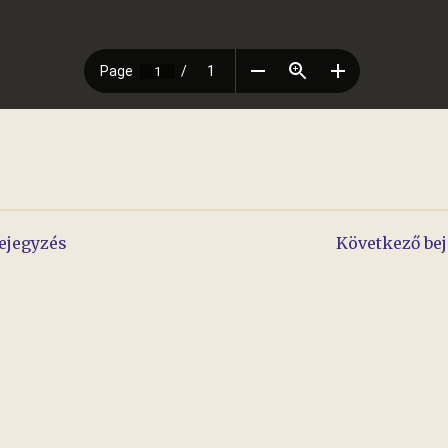
yzés
ejegyzés
Következő be
áció