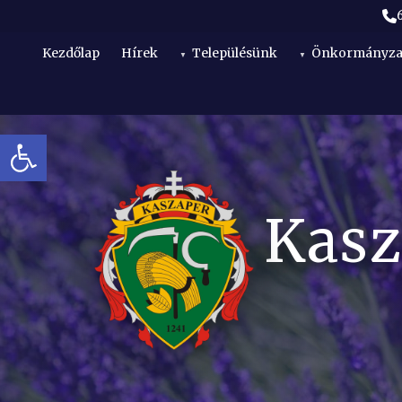
Kezdőlap
Hírek
Településünk
Önkormányza
Eszköztár megnyitása
t
Kasz