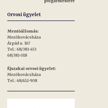
polgármestere
Orvosi ügyelet
Mentõállomás:
Mezõkovácsháza
Árpád u. 167
Tel.: 68/381-453
68/381-018
Éjszakai orvosi ügyelet:
Mezõkovácsháza
Tel.: 68/452-908