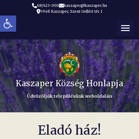
68/423-000
kaszaper@kaszaper.hu
5948 Kaszaper, Szent Gellért tér 1
Eszköztár megnyitása
t
Kaszaper Község Honlapja
Üdvözöljük településünk weboldalán
Eladó ház!