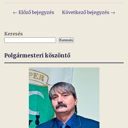
Bejegyzés
← Előző bejegyzés
Következő bejegyzés →
navigáció
Keresés
Keresés
Polgármesteri köszöntő