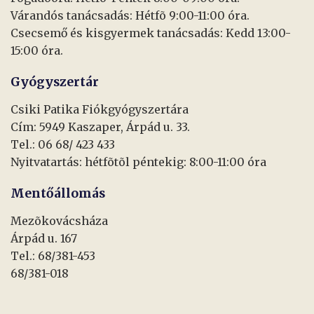
Várandós tanácsadás: Hétfõ 9:00-11:00 óra.
Csecsemő és kisgyermek tanácsadás: Kedd 13:00-
15:00 óra.
Gyógyszertár
Csiki Patika Fiókgyógyszertára
Cím: 5949 Kaszaper, Árpád u. 33.
Tel.: 06 68/ 423 433
Nyitvatartás: hétfõtõl péntekig: 8:00-11:00 óra
Mentőállomás
Mezõkovácsháza
Árpád u. 167
Tel.: 68/381-453
68/381-018