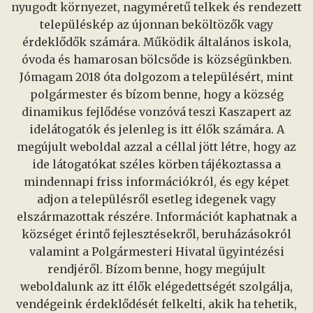
nyugodt környezet, nagyméretű telkek és rendezett
településkép az újonnan beköltözők vagy
érdeklődők számára. Működik általános iskola,
óvoda és hamarosan bölcsőde is községünkben.
Jómagam 2018 óta dolgozom a településért, mint
polgármester és bízom benne, hogy a község
dinamikus fejlődése vonzóvá teszi Kaszapert az
idelátogatók és jelenleg is itt élők számára. A
megújult weboldal azzal a céllal jött létre, hogy az
ide látogatókat széles körben tájékoztassa a
mindennapi friss információkról, és egy képet
adjon a településről esetleg idegenek vagy
elszármazottak részére. Információt kaphatnak a
községet érintő fejlesztésekről, beruházásokról
valamint a Polgármesteri Hivatal ügyintézési
rendjéről. Bízom benne, hogy megújult
weboldalunk az itt élők elégedettségét szolgálja,
vendégeink érdeklődését felkelti, akik ha tehetik,