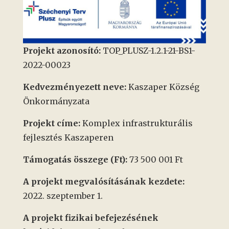
Projekt azonosító:
TOP_PLUSZ-1.2.1-21-BS1-
2022-00023
Kedvezményezett neve:
Kaszaper Község
Önkormányzata
Projekt címe:
Komplex infrastrukturális
fejlesztés Kaszaperen
Támogatás összege (Ft):
73 500 001 Ft
A projekt megvalósításának kezdete:
2022. szeptember 1.
A projekt fizikai befejezésének