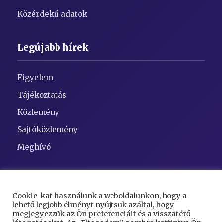
Közérdekű adatok
Legújabb hírek
Figyelem
Tájékoztatás
Közlemény
Sajtóközlemény
Meghívó
Elérhetőségek
Cookie-kat használunk a weboldalunkon, hogy a
lehető legjobb élményt nyújtsuk azáltal, hogy
Cím:
5948 Kaszaper, Szent Gellért tér 1
megjegyezzük az Ön preferenciáit és a visszatérő