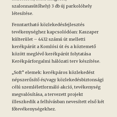
szalonnasütőhely) 3 db új parkolóhely
létesítése.
Fenntartható közlekedésfejlesztés
tevékenységhez kapcsolódóan: Kaszaper
külterület – 4432 számú út melletti
kerékpárút a Komlósi út és a köztemető
között meglévő kerékpárút folytatása
Kerékpárforgalmi hálózati terv készítése.
„Soft” elemek: kerékpáros közlekedést
népszerűsítő és/vagy közlekedésbiztonsági
célú szemléletformáló akció, tevékenység
megvalósítása, a tervezett projekt
illeszkedik a felhívásban nevesített első két
főtevékenységekhez.