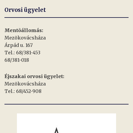
Orvosi ügyelet
Mentõállomás:
Mezõkovácsháza
Árpád u. 167
Tel.: 68/381-453
68/381-018
Éjszakai orvosi ügyelet:
Mezõkovácsháza
Tel.: 68/452-908