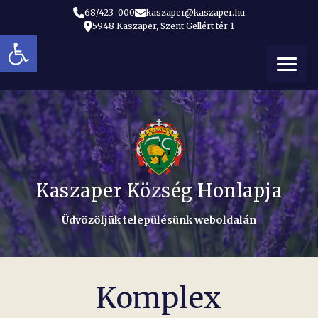
68/423-000
kaszaper@kaszaper.hu
5948 Kaszaper, Szent Gellért tér 1
Eszköztár megnyitása
t
Kaszaper Község Honlapja
Üdvözöljük településünk weboldalán
Komplex