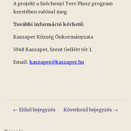
A projekt a Széchenyi Terv Plusz program
keretében valósul meg.
További információ kérhető:
Kaszaper Község Önkormányzata
5948 Kaszaper, Szent Gellért tér 1.
Email:
kaszaper@kaszaper.hu
Bejegyzés
← Előző bejegyzés
Következő bejegyzés →
navigáció