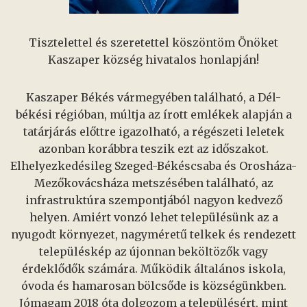
Tisztelettel és szeretettel köszöntöm Önöket
Kaszaper község hivatalos honlapján!
Kaszaper Békés vármegyében található, a Dél-
békési régióban, múltja az írott emlékek alapján a
tatárjárás előttre igazolható, a régészeti leletek
azonban korábbra teszik ezt az időszakot.
Elhelyezkedésileg Szeged-Békéscsaba és Orosháza-
Mezőkovácsháza metszésében található, az
infrastruktúra szempontjából nagyon kedvező
helyen. Amiért vonzó lehet településünk az a
nyugodt környezet, nagyméretű telkek és rendezett
településkép az újonnan beköltözők vagy
érdeklődők számára. Működik általános iskola,
óvoda és hamarosan bölcsőde is községünkben.
Jómagam 2018 óta dolgozom a településért, mint