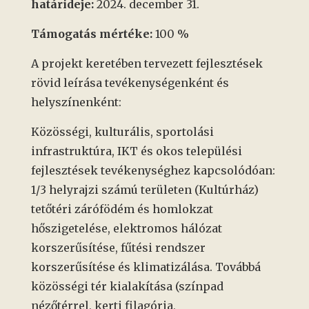
határideje:
2024. december 31.
Támogatás mértéke:
100 %
A projekt keretében tervezett fejlesztések
rövid leírása tevékenységenként és
helyszínenként:
Közösségi, kulturális, sportolási
infrastruktúra, IKT és okos települési
fejlesztések tevékenységhez kapcsolódóan:
1/3 helyrajzi számú területen (Kultúrház)
tetőtéri zárófödém és homlokzat
hőszigetelése, elektromos hálózat
korszerűsítése, fűtési rendszer
korszerűsítése és klimatizálása. Továbbá
közösségi tér kialakítása (színpad
nézőtérrel, kerti filagória,