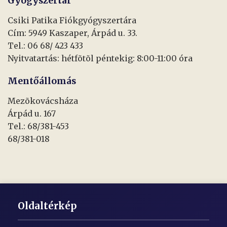
Gyógyszertár
Csiki Patika Fiókgyógyszertára
Cím: 5949 Kaszaper, Árpád u. 33.
Tel.: 06 68/ 423 433
Nyitvatartás: hétfõtõl péntekig: 8:00-11:00 óra
Mentőállomás
Mezõkovácsháza
Árpád u. 167
Tel.: 68/381-453
68/381-018
Oldaltérkép