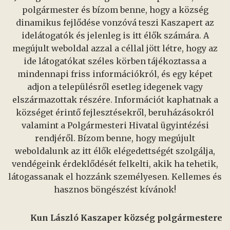
polgármester és bízom benne, hogy a község
dinamikus fejlődése vonzóvá teszi Kaszapert az
idelátogatók és jelenleg is itt élők számára. A
megújult weboldal azzal a céllal jött létre, hogy az
ide látogatókat széles körben tájékoztassa a
mindennapi friss információkról, és egy képet
adjon a településről esetleg idegenek vagy
elszármazottak részére. Információt kaphatnak a
községet érintő fejlesztésekről, beruházásokról
valamint a Polgármesteri Hivatal ügyintézési
rendjéről. Bízom benne, hogy megújult
weboldalunk az itt élők elégedettségét szolgálja,
vendégeink érdeklődését felkelti, akik ha tehetik,
látogassanak el hozzánk személyesen. Kellemes és
hasznos böngészést kívánok!
Kun László Kaszaper község polgármestere