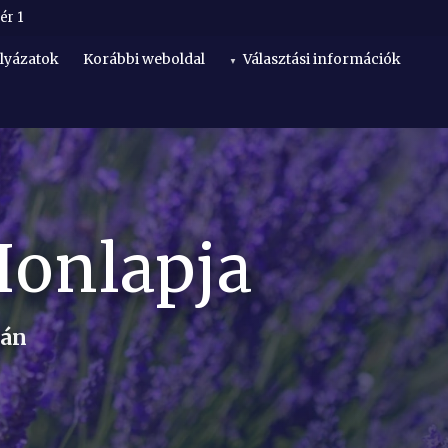
ér 1
lyázatok
Korábbi weboldal
Választási információk
Honlapja
lán