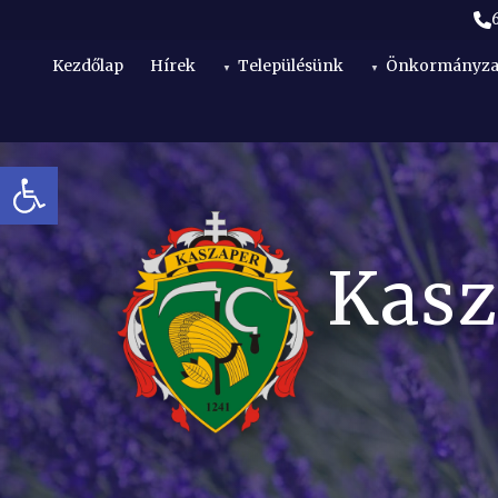
Kezdőlap
Hírek
Településünk
Önkormányza
Eszköztár megnyitása
t
Kasz