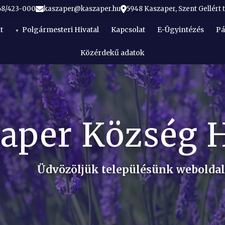
68/423-000
kaszaper@kaszaper.hu
5948 Kaszaper, Szent Gellért t
t
Polgármesteri Hivatal
Kapcsolat
E-Ügyintézés
Pá
Közérdekű adatok
aper Község 
Üdvözöljük településünk webolda