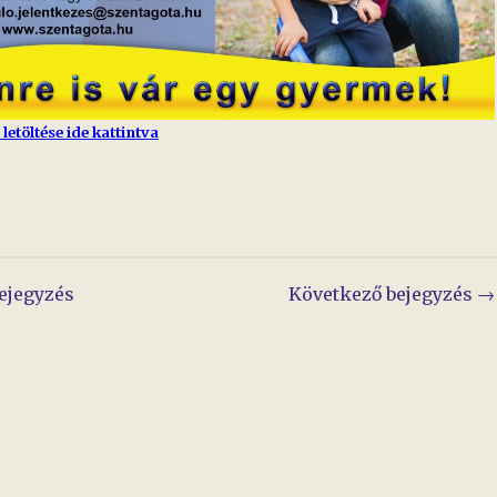
letöltése ide kattintva
yzés
ejegyzés
Következő bejegyzés →
áció