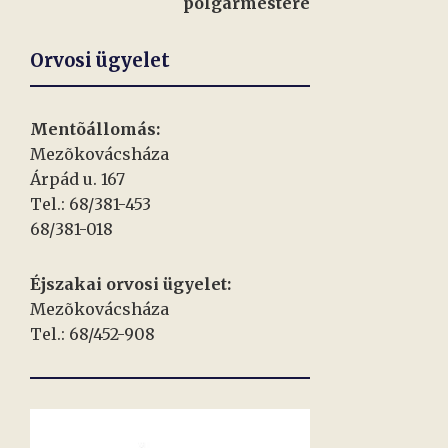
polgármestere
Orvosi ügyelet
Mentõállomás:
Mezõkovácsháza
Árpád u. 167
Tel.: 68/381-453
68/381-018
Éjszakai orvosi ügyelet:
Mezõkovácsháza
Tel.: 68/452-908