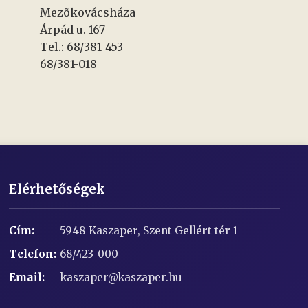
Mezõkovácsháza
Árpád u. 167
Tel.: 68/381-453
68/381-018
Elérhetőségek
Cím:
5948 Kaszaper, Szent Gellért tér 1
Telefon:
68/423-000
Email:
kaszaper@kaszaper.hu