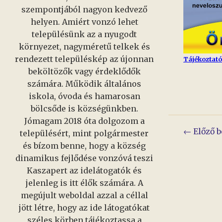
szempontjából nagyon kedvező
helyen. Amiért vonzó lehet
településünk az a nyugodt
környezet, nagyméretű telkek és
rendezett településkép az újonnan
Tájékoztató 
beköltözők vagy érdeklődők
számára. Működik általános
iskola, óvoda és hamarosan
bölcsőde is községünkben.
Jómagam 2018 óta dolgozom a
Bejeg
← Előző b
településért, mint polgármester
és bízom benne, hogy a község
navig
dinamikus fejlődése vonzóvá teszi
Kaszapert az idelátogatók és
jelenleg is itt élők számára. A
megújult weboldal azzal a céllal
jött létre, hogy az ide látogatókat
széles körben tájékoztassa a