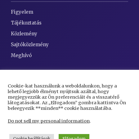
Figyelem
Tájékoztatás
Közlemény
Sajtóközlemény
Meghívó
Elérhetőségek
Cookie-kat használunk a weboldalunkon, hogy a
lehető legjobb élményt nyújtsuk azáltal, hogy
Cím:
5948 Kaszaper, Szent Gellért tér 1
megjegyezzük az Ön preferenciáit és a visszatérő
látogatásokat. Az „Elfogadom” gombra kattintva Ön
Telefon:
68/423-000
beleegyezik **minden** cookie használatába.
Email:
kaszaper@kaszaper.hu
Do not sell my personal information
.
Cookie beállítások
Elfogadom