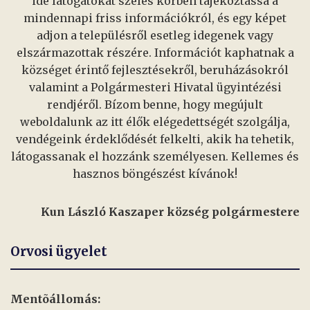
ide látogatókat széles körben tájékoztassa a
mindennapi friss információkról, és egy képet
adjon a településről esetleg idegenek vagy
elszármazottak részére. Információt kaphatnak a
községet érintő fejlesztésekről, beruházásokról
valamint a Polgármesteri Hivatal ügyintézési
rendjéről. Bízom benne, hogy megújult
weboldalunk az itt élők elégedettségét szolgálja,
vendégeink érdeklődését felkelti, akik ha tehetik,
látogassanak el hozzánk személyesen. Kellemes és
hasznos böngészést kívánok!
Kun László Kaszaper község polgármestere
Orvosi ügyelet
Mentõállomás: