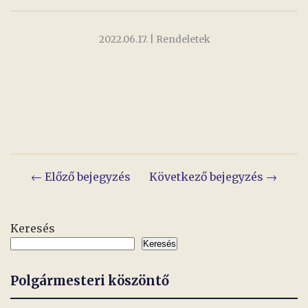
2022.06.17.
| Rendeletek
Bejegyzés
← Előző bejegyzés
Következő bejegyzés →
navigáció
Keresés
Keresés
Polgármesteri köszöntő