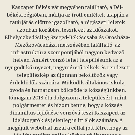
Kaszaper Békés vármegyében található, a Dél-
békési régióban, múltja az írott emlékek alapján a
tatárjárás előttre igazolható, a régészeti leletek
azonban korábbra teszik ezt az időszakot.
Elhelyezkedésileg Szeged-Békéscsaba és Orosháza-
Mezőkovácsháza metszésében található, az
infrastruktúra szempontjából nagyon kedvező
helyen. Amiért vonzó lehet településünk az a
nyugodt környezet, nagyméretű telkek és rendezett
településkép az újonnan beköltözők vagy
érdeklődők számára. Működik általános iskola,
óvoda és hamarosan bölcsőde is községünkben.
Jómagam 2018 óta dolgozom a településért, mint
polgármester és bízom benne, hogy a község
dinamikus fejlődése vonzóvá teszi Kaszapert az
idelátogatók és jelenleg is itt élők számára. A
megújult weboldal azzal a céllal jött létre, hogy az