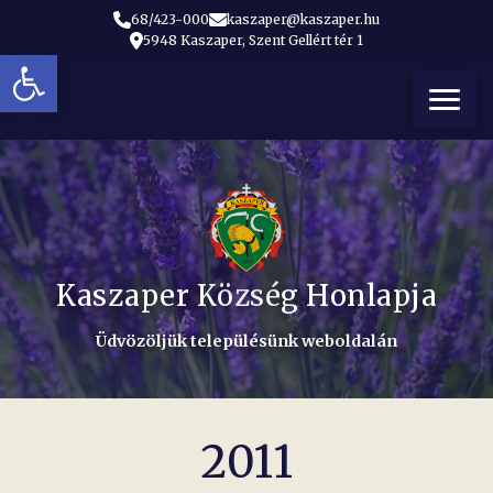
68/423-000
kaszaper@kaszaper.hu
5948 Kaszaper, Szent Gellért tér 1
Eszköztár megnyitása
t
Kaszaper Község Honlapja
Üdvözöljük településünk weboldalán
2011