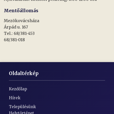
Mentőállomás
Mezõkovácsháza
Árpád u. 167
Tel.: 68/381-453
68/381-018
Oldaltérkép
Kezdőlap
Hírek
Településünk
Helytörténet