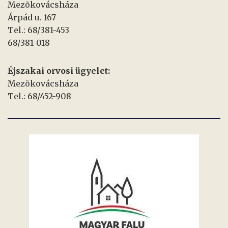
Mezõkovácsháza
Árpád u. 167
Tel.: 68/381-453
68/381-018
Éjszakai orvosi ügyelet:
Mezõkovácsháza
Tel.: 68/452-908