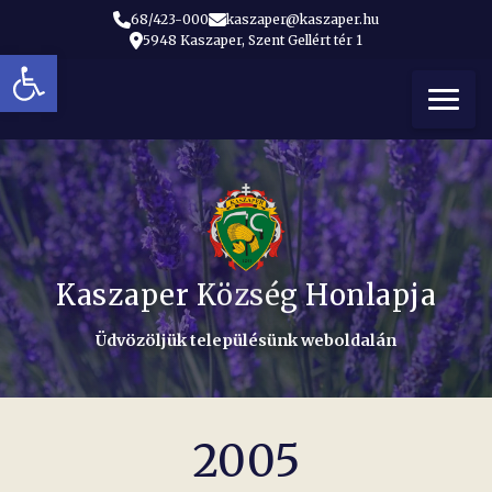
68/423-000
kaszaper@kaszaper.hu
5948 Kaszaper, Szent Gellért tér 1
Eszköztár megnyitása
t
Kaszaper Község Honlapja
Üdvözöljük településünk weboldalán
2005