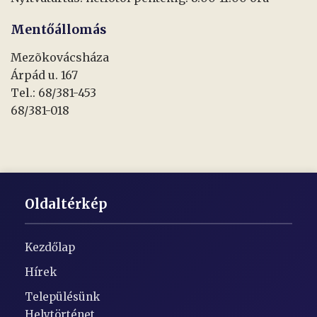
Mentőállomás
Mezõkovácsháza
Árpád u. 167
Tel.: 68/381-453
68/381-018
Oldaltérkép
Kezdőlap
Hírek
Településünk
Helytörténet