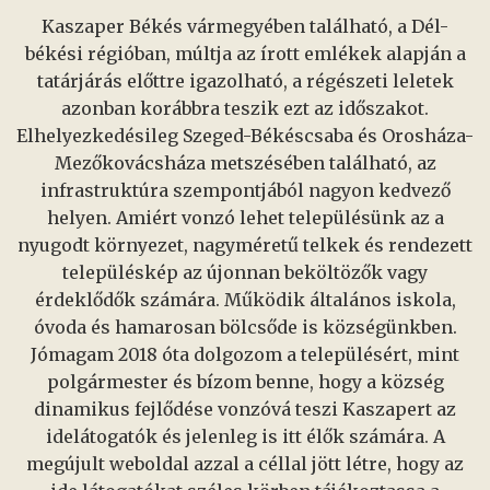
Kaszaper Békés vármegyében található, a Dél-
békési régióban, múltja az írott emlékek alapján a
tatárjárás előttre igazolható, a régészeti leletek
azonban korábbra teszik ezt az időszakot.
Elhelyezkedésileg Szeged-Békéscsaba és Orosháza-
Mezőkovácsháza metszésében található, az
infrastruktúra szempontjából nagyon kedvező
helyen. Amiért vonzó lehet településünk az a
nyugodt környezet, nagyméretű telkek és rendezett
településkép az újonnan beköltözők vagy
érdeklődők számára. Működik általános iskola,
óvoda és hamarosan bölcsőde is községünkben.
Jómagam 2018 óta dolgozom a településért, mint
polgármester és bízom benne, hogy a község
dinamikus fejlődése vonzóvá teszi Kaszapert az
idelátogatók és jelenleg is itt élők számára. A
megújult weboldal azzal a céllal jött létre, hogy az