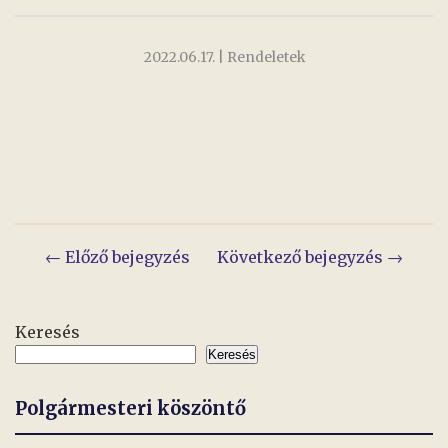
2022.06.17.
| Rendeletek
Bejegyzés
← Előző bejegyzés
Következő bejegyzés →
navigáció
Keresés
Keresés
Polgármesteri köszöntő