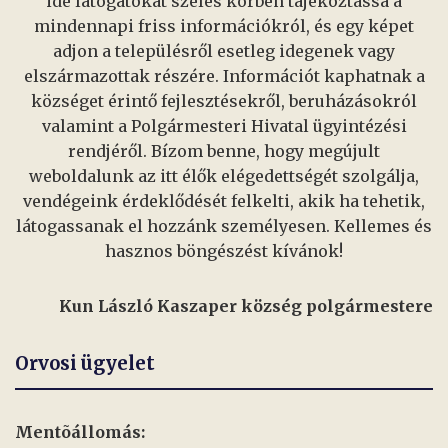
ide látogatókat széles körben tájékoztassa a
mindennapi friss információkról, és egy képet
adjon a településről esetleg idegenek vagy
elszármazottak részére. Információt kaphatnak a
községet érintő fejlesztésekről, beruházásokról
valamint a Polgármesteri Hivatal ügyintézési
rendjéről. Bízom benne, hogy megújult
weboldalunk az itt élők elégedettségét szolgálja,
vendégeink érdeklődését felkelti, akik ha tehetik,
látogassanak el hozzánk személyesen. Kellemes és
hasznos böngészést kívánok!
Kun László Kaszaper község polgármestere
Orvosi ügyelet
Mentõállomás: