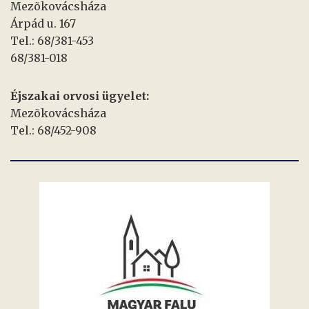
Mezõkovácsháza
Árpád u. 167
Tel.: 68/381-453
68/381-018
Éjszakai orvosi ügyelet:
Mezõkovácsháza
Tel.: 68/452-908