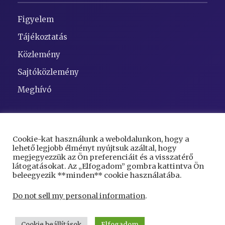
Figyelem
Tájékoztatás
Közlemény
Sajtóközlemény
Meghívó
Elérhetőségek
Cookie-kat használunk a weboldalunkon, hogy a
lehető legjobb élményt nyújtsuk azáltal, hogy
Cím:
5948 Kaszaper, Szent Gellért tér 1
megjegyezzük az Ön preferenciáit és a visszatérő
látogatásokat. Az „Elfogadom” gombra kattintva Ön
Telefon:
68/423-000
beleegyezik **minden** cookie használatába.
Email:
kaszaper@kaszaper.hu
Do not sell my personal information
.
Cookie beállítások
Elfogadom