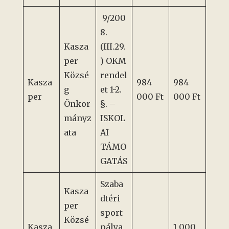
9/200
8.
Kasza
(III.29.
per
) OKM
Közsé
rendel
Kasza
984
984
g
et 1-2.
per
000 Ft
000 Ft
Önkor
§. –
mányz
ISKOL
ata
AI
TÁMO
GATÁS
Szaba
Kasza
dtéri
per
sport
Közsé
Kasza
pálya
1 000