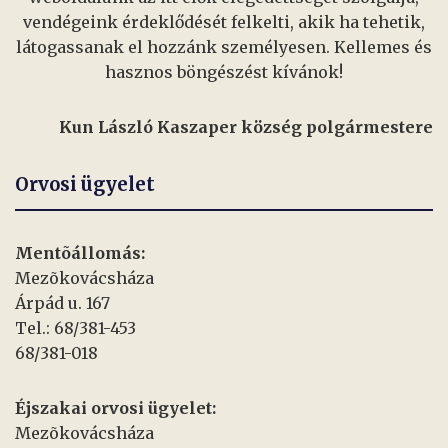
vendégeink érdeklődését felkelti, akik ha tehetik,
látogassanak el hozzánk személyesen. Kellemes és
hasznos böngészést kívánok!
Kun László Kaszaper község polgármestere
Orvosi ügyelet
Mentõállomás:
Mezõkovácsháza
Árpád u. 167
Tel.: 68/381-453
68/381-018
Éjszakai orvosi ügyelet:
Mezõkovácsháza