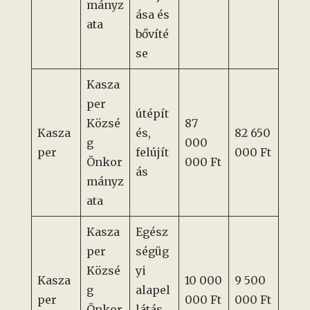
mányz
ása és
ata
bővíté
se
Kasza
per
útépít
Közsé
87
Kasza
és,
82 650
g
000
per
felújít
000 Ft
Önkor
000 Ft
ás
mányz
ata
Kasza
Egész
per
ségüg
Közsé
yi
Kasza
10 000
9 500
g
alapel
per
000 Ft
000 Ft
Önkor
látás