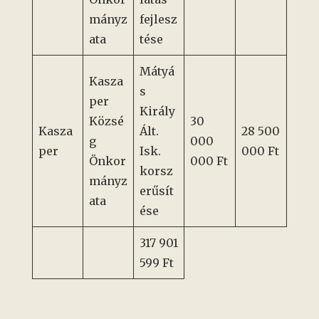
mányz
fejlesz
ata
tése
Mátyá
Kasza
s
per
Király
Közsé
30
Kasza
Ált.
28 500
g
000
per
Isk.
000 Ft
Önkor
000 Ft
korsz
mányz
erűsít
ata
ése
317 901
599 Ft