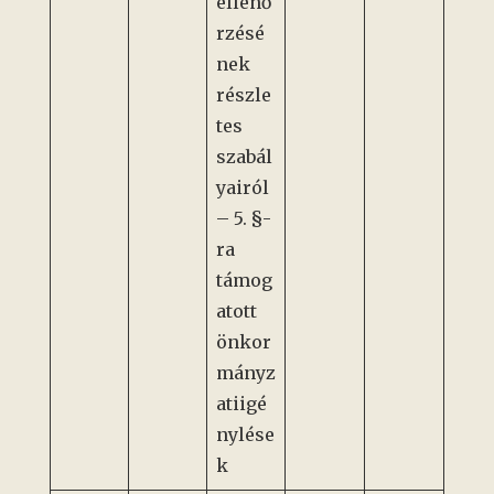
ellenő
rzésé
nek
részle
tes
szabál
yairól
– 5. §-
ra
támog
atott
önkor
mányz
atiigé
nylése
k