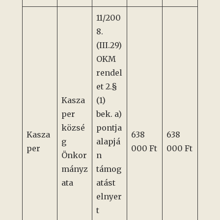
11/200
8.
(III.29)
OKM
rendel
et 2.§
Kasza
(1)
per
bek. a)
közsé
pontja
Kasza
638
638
g
alapjá
per
000 Ft
000 Ft
Önkor
n
mányz
támog
ata
atást
elnyer
t