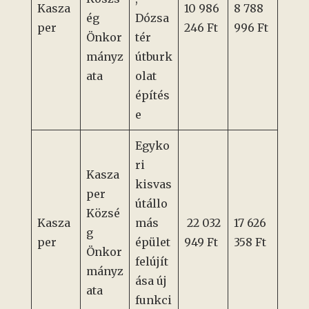
Kasza
10 986
8 788
ég
Dózsa
per
246 Ft
996 Ft
Önkor
tér
mányz
útburk
ata
olat
építés
e
Egyko
ri
Kasza
kisvas
per
útállo
Közsé
Kasza
más
22 032
17 626
g
per
épület
949 Ft
358 Ft
Önkor
felújít
mányz
ása új
ata
funkci