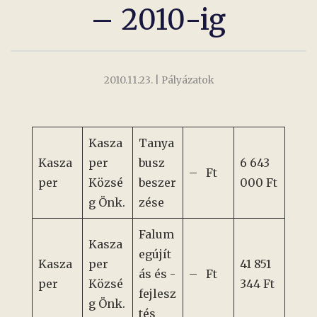
– 2010-ig
2010.11.23.
| Pályázatok
Kasza
Tanya
Kasza
per
busz
6 643
– Ft
per
Közsé
beszer
000 Ft
g Önk.
zése
Falum
Kasza
egújít
Kasza
per
41 851
ás és -
– Ft
per
Közsé
344 Ft
fejlesz
g Önk.
tés