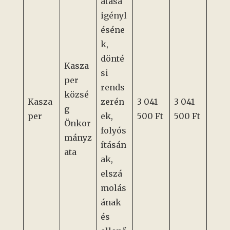
atása
igényl
éséne
k,
dönté
Kasza
si
per
rends
közsé
Kasza
zerén
3 041
3 041
g
per
ek,
500 Ft
500 Ft
Önkor
folyós
mányz
ításán
ata
ak,
elszá
molás
ának
és