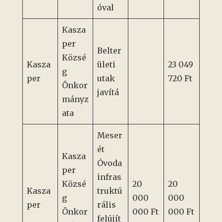
óval
Kasza
per
Belter
Közsé
Kasza
ületi
23 049
g
per
utak
720 Ft
Önkor
javítá
mányz
ata
Meser
ét
Kasza
Óvoda
per
infras
Közsé
20
20
Kasza
truktú
g
000
000
per
rális
Önkor
000 Ft
000 Ft
felújít