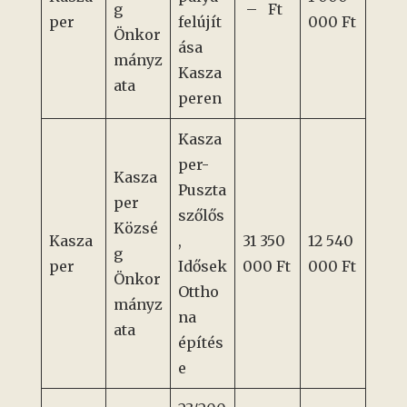
g
– Ft
per
felújít
000 Ft
Önkor
ása
mányz
Kasza
ata
peren
Kasza
per-
Kasza
Puszta
per
szőlős
Közsé
Kasza
,
31 350
12 540
g
per
Idősek
000 Ft
000 Ft
Önkor
Ottho
mányz
na
ata
építés
e