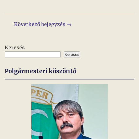
Bejegyzés
Következő bejegyzés →
navigáció
Keresés
Keresés
Polgármesteri köszöntő