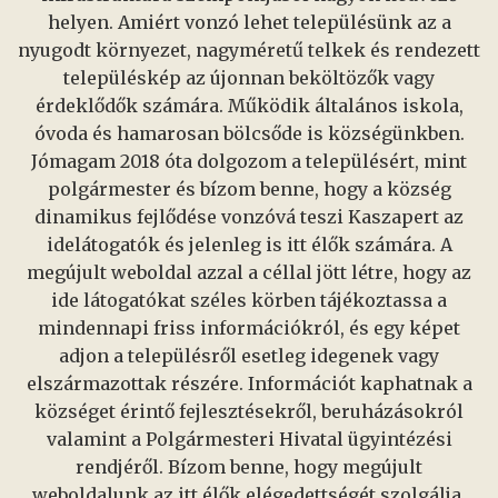
helyen. Amiért vonzó lehet településünk az a
nyugodt környezet, nagyméretű telkek és rendezett
településkép az újonnan beköltözők vagy
érdeklődők számára. Működik általános iskola,
óvoda és hamarosan bölcsőde is községünkben.
Jómagam 2018 óta dolgozom a településért, mint
polgármester és bízom benne, hogy a község
dinamikus fejlődése vonzóvá teszi Kaszapert az
idelátogatók és jelenleg is itt élők számára. A
megújult weboldal azzal a céllal jött létre, hogy az
ide látogatókat széles körben tájékoztassa a
mindennapi friss információkról, és egy képet
adjon a településről esetleg idegenek vagy
elszármazottak részére. Információt kaphatnak a
községet érintő fejlesztésekről, beruházásokról
valamint a Polgármesteri Hivatal ügyintézési
rendjéről. Bízom benne, hogy megújult
weboldalunk az itt élők elégedettségét szolgálja,