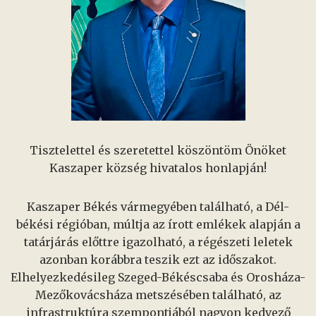
Tisztelettel és szeretettel köszöntöm Önöket
Kaszaper község hivatalos honlapján!
Kaszaper Békés vármegyében található, a Dél-
békési régióban, múltja az írott emlékek alapján a
tatárjárás előttre igazolható, a régészeti leletek
azonban korábbra teszik ezt az időszakot.
Elhelyezkedésileg Szeged-Békéscsaba és Orosháza-
Mezőkovácsháza metszésében található, az
infrastruktúra szempontjából nagyon kedvező