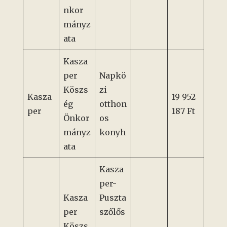
nkor
mányz
ata
Kasza
per
Napkö
Köszs
zi
Kasza
19 952
ég
otthon
per
187 Ft
Önkor
os
mányz
konyh
ata
Kasza
per-
Kasza
Puszta
per
szőlős
Köszs
,