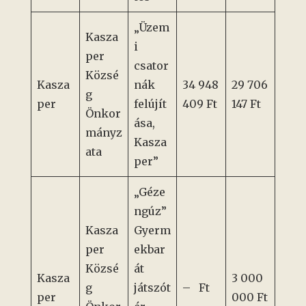
„Üzem
Kasza
i
per
csator
Közsé
Kasza
nák
34 948
29 706
g
per
felújít
409 Ft
147 Ft
Önkor
ása,
mányz
Kasza
ata
per”
„Géze
ngúz”
Kasza
Gyerm
per
ekbar
Közsé
át
Kasza
3 000
g
játszót
– Ft
per
000 Ft