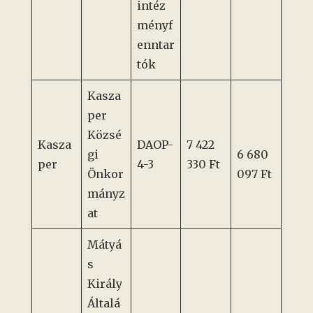
intéz
ményf
enntar
tók
Kasza
per
Közsé
Kasza
DAOP-
7 422
gi
6 680
per
4-3
330 Ft
Önkor
097 Ft
mányz
at
Mátyá
s
Király
Általá