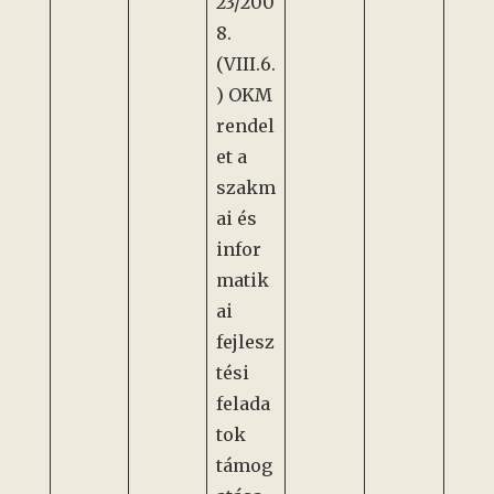
23/200
8.
(VIII.6.
) OKM
rendel
et a
szakm
ai és
infor
matik
ai
fejlesz
tési
felada
tok
támog