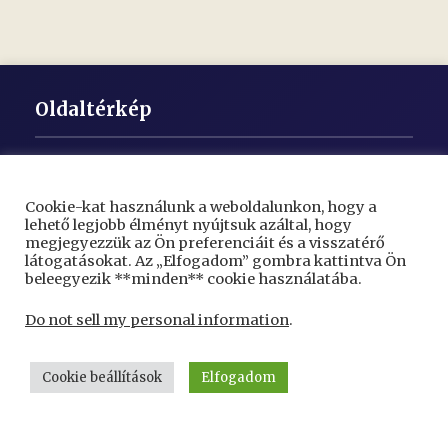
Oldaltérkép
Kezdőlap
Hírek
Cookie-kat használunk a weboldalunkon, hogy a
lehető legjobb élményt nyújtsuk azáltal, hogy
Településünk
megjegyezzük az Ön preferenciáit és a visszatérő
látogatásokat. Az „Elfogadom” gombra kattintva Ön
Helytörténet
beleegyezik **minden** cookie használatába.
Térkép
Do not sell my personal information
.
Oktatás
Egészségügy
Cookie beállítások
Elfogadom
Közművelődés
Humán Szolgáltatás