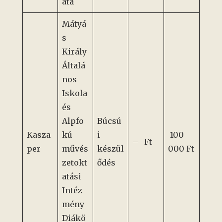
ata
Mátyá
s
Király
Általá
nos
Iskola
és
Alpfo
Búcsú
Kasza
kú
i
100
– Ft
per
művés
készül
000 Ft
zetokt
ődés
atási
Intéz
mény
Diákö