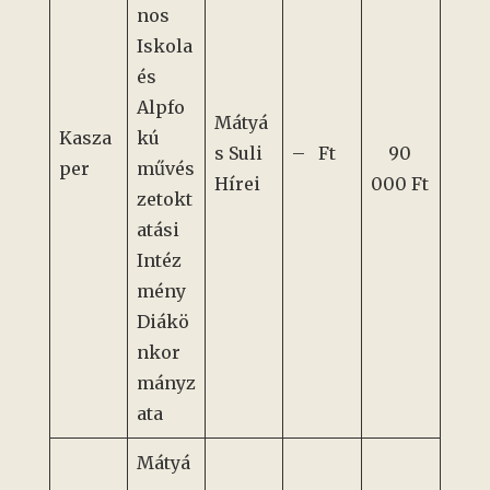
nos
Iskola
és
Alpfo
Mátyá
Kasza
kú
s Suli
– Ft
90
per
művés
Hírei
000 Ft
zetokt
atási
Intéz
mény
Diákö
nkor
mányz
ata
Mátyá