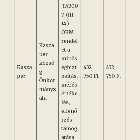
17/200
7. (III.
14.)
OKM
rendel
Kasza
et a
per
minős
közsé
Kasza
égbizt
432
432
g
per
osítás,
750 Ft
750 Ft
Önkor
mérés
mányz
értéke
ata
lés,
ellenő
rzés
támog
atása