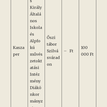
s
Király
Általá
nos
Iskola
és
Őszi
Alpfo
tábor
Kasza
kú
100
Szilvá
– Ft
per
művés
000 Ft
svárad
zetokt
on
atási
Intéz
mény
Diákö
nkor
mányz