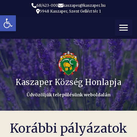
68/423-000
kaszaper@kaszaper.hu
5948 Kaszaper, Szent Gellért tér 1
Eszköztár megnyitása
t
Kaszaper Község Honlapja
Üdvözöljük településünk weboldalán
Korábbi pályázatok